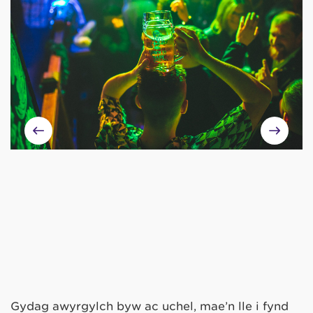
Gydag awyrgylch byw ac uchel, mae’n lle i fynd