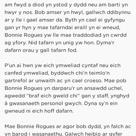
am fwyd a diod yn ystod y dydd neu am barti yn
hwyr y nos. Bob amser yn hwyl, gallwch ddibynnu
ar y lle i gael amser da. Byth yn cael ei gyfyngu
gan yr hyn y mae tafarndai eraill yn ei wneud,
Bonnie Rogues yw lle mae traddodiad yn cwrdd
ag yfory. Nid tafarn yn unig yw hon. Dyma’r
dafarn orau y gall tafarn fod.
P’un ai hwn yw eich ymweliad cyntaf neu eich
canfed ymweliad, byddwch chi’n teimlo’n
gartrefol ar unwaith ac yn cael croeso. Mae pob
Bonnie Rogues yn darparu’r un ansawdd uchel,
agwedd “braf eich gweld chi” gan y staff, ynghyd
â gwasanaeth personol gwych. Dyna sy’n ein
gwneud ni eich hoff dafarn.
Mae Bonnie Rogues ar agor bob dydd, yn falch ac
yn barod i wasanaethu. Galwch heibio ar gyfer