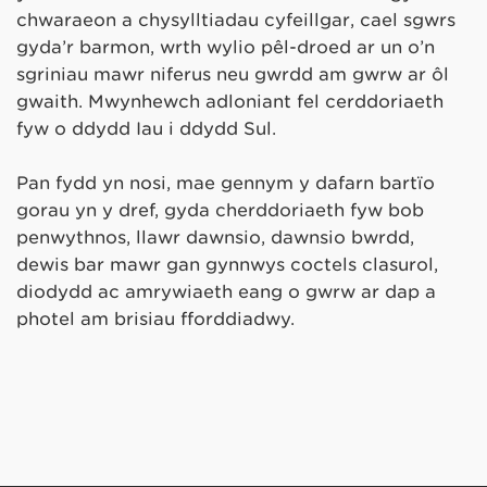
chwaraeon a chysylltiadau cyfeillgar, cael sgwrs
gyda’r barmon, wrth wylio pêl-droed ar un o’n
sgriniau mawr niferus neu gwrdd am gwrw ar ôl
gwaith. Mwynhewch adloniant fel cerddoriaeth
fyw o ddydd Iau i ddydd Sul.
Pan fydd yn nosi, mae gennym y dafarn bartïo
gorau yn y dref, gyda cherddoriaeth fyw bob
penwythnos, llawr dawnsio, dawnsio bwrdd,
dewis bar mawr gan gynnwys coctels clasurol,
diodydd ac amrywiaeth eang o gwrw ar dap a
photel am brisiau fforddiadwy.