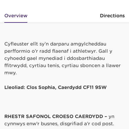
Overview
Directions
Cyfleuster elît sy’n darparu amgylcheddau
perfformio o’r radd flaenaf i athletwyr. Gall y
cyhoedd gael mynediad i ddosbarthiadau
ffitrwydd, cyrtiau tenis, cyrtiau sboncen a llawer
mwy.
Lleoliad: Clos Sophia, Caerdydd CF11 9SW
RHESTR SAFONOL CROESO CAERDYDD –
yn
cynnwys enw’r busnes, disgrifiad a’r cod post.