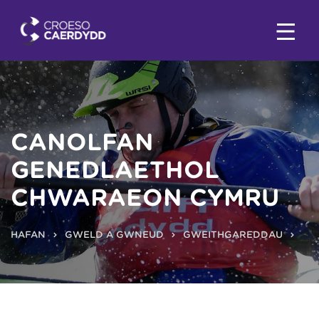
CANOLFAN
GENEDLAETHOL
CHWARAEON CYMRU
HAFAN
GWELD A GWNEUD
GWEITHGAREDDAU