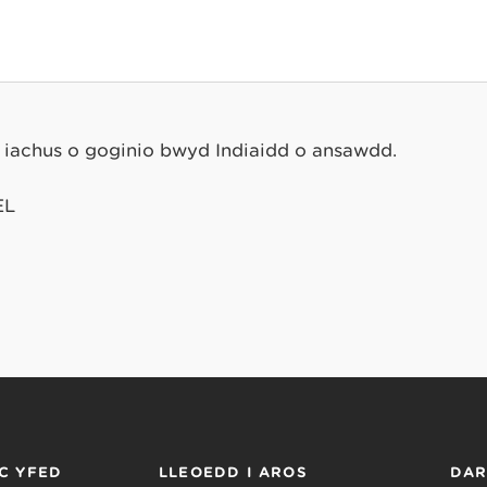
 iachus o goginio bwyd Indiaidd o ansawdd.
EL
C YFED
LLEOEDD I AROS
DA