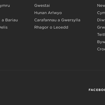
Gymru
Gwestai
New
Hunan Arlwyo
Cym
 a Bariau
Carafannau a Gwersylla
Diwy
Delis
Rhagor o Leoedd
Grw
Teit
Byw
Cro
FACEBO