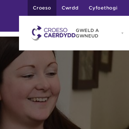
Croeso
Cwrdd
Cyfoethogi
GWELD A
Op
GWNEUD
G
A
G
Atyniadau
me
Gweithgareddau
Adloniant
Chwaraeon
Siopa
Teithiau a Golygfe