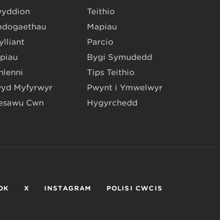
yddion
Teithio
dogaethau
Mapiau
lliant
Parcio
piau
Bygi Symudedd
hlenni
Tips Teithio
yd Myfyrwyr
Pwynt i Ymwelwyr
esawu Cŵn
Hygyrchedd
OK
X
INSTAGRAM
POLISI CWCIS