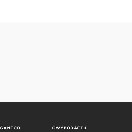
RGANFOD
GWYBODAETH