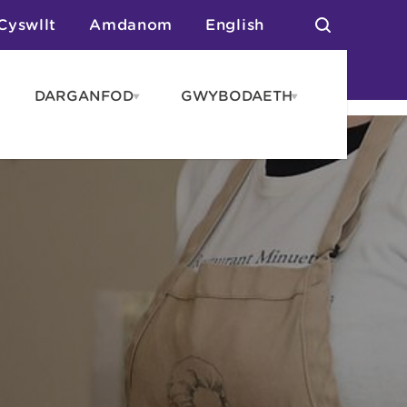
Cyswllt
Amdanom
English
DARGANFOD
GWYBODAETH
pen
Open
Open
AROS
DARGANFOD
GWYBODAET
enu
menu
menu
tai
n Arlwyo
anau a Gwersylla
or o Leoedd