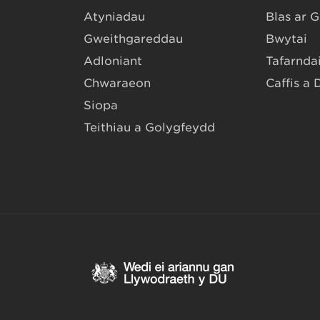
Atyniadau
Blas ar 
Gweithgareddau
Bwytai
Adloniant
Tafarndai
Chwaraeon
Caffis a 
Siopa
Teithiau a Golygfeydd