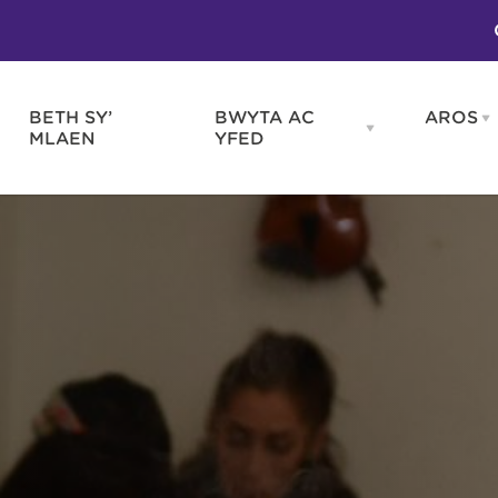
BETH SY’
BWYTA AC
AROS
O
en
Open
MLAEN
YFED
WELD
BWYTA
m
AC
WNEUD
YFED
Blas ar Gymru
Gwes
nu
menu
Bwytai
Huna
Tafarndai a Bariau
Caraf
Caffis a Delis
Rhag
ydd