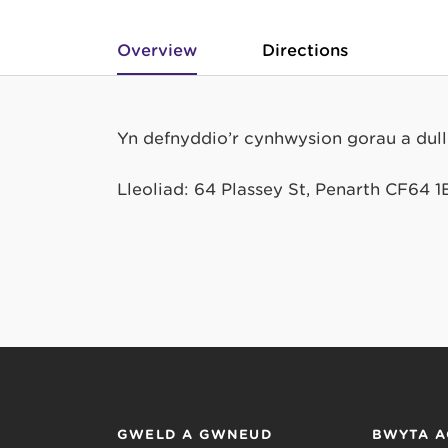
Overview
Directions
Yn defnyddio’r cynhwysion gorau a dull
Lleoliad: 64 Plassey St, Penarth CF64 1
GWELD A GWNEUD
BWYTA A