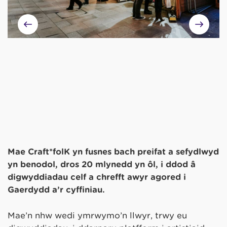
Mae Craft*folK yn fusnes bach preifat a sefydlwyd
yn benodol, dros 20 mlynedd yn ôl, i ddod â
digwyddiadau celf a chrefft awyr agored i
Gaerdydd a’r cyffiniau.
Mae’n nhw wedi ymrwymo’n llwyr, trwy eu