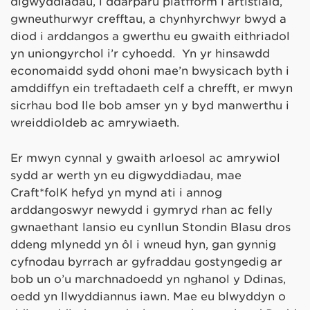
digwyddiadau, i ddarparu platfform i artistiaid,
gwneuthurwyr crefftau, a chynhyrchwyr bwyd a
diod i arddangos a gwerthu eu gwaith eithriadol
yn uniongyrchol i’r cyhoedd. Yn yr hinsawdd
economaidd sydd ohoni mae’n bwysicach byth i
amddiffyn ein treftadaeth celf a chrefft, er mwyn
sicrhau bod lle bob amser yn y byd manwerthu i
wreiddioldeb ac amrywiaeth.
Er mwyn cynnal y gwaith arloesol ac amrywiol
sydd ar werth yn eu digwyddiadau, mae
Craft*folK hefyd yn mynd ati i annog
arddangoswyr newydd i gymryd rhan ac felly
gwnaethant lansio eu cynllun Stondin Blasu dros
ddeng mlynedd yn ôl i wneud hyn, gan gynnig
cyfnodau byrrach ar gyfraddau gostyngedig ar
bob un o’u marchnadoedd yn nghanol y Ddinas,
oedd yn llwyddiannus iawn. Mae eu blwyddyn o