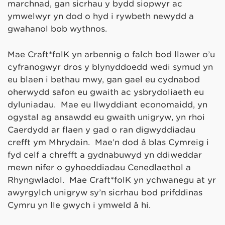
marchnad, gan sicrhau y bydd siopwyr ac
ymwelwyr yn dod o hyd i rywbeth newydd a
gwahanol bob wythnos.
Mae Craft*folK yn arbennig o falch bod llawer o’u
cyfranogwyr dros y blynyddoedd wedi symud yn
eu blaen i bethau mwy, gan gael eu cydnabod
oherwydd safon eu gwaith ac ysbrydoliaeth eu
dyluniadau. Mae eu llwyddiant economaidd, yn
ogystal ag ansawdd eu gwaith unigryw, yn rhoi
Caerdydd ar flaen y gad o ran digwyddiadau
crefft ym Mhrydain. Mae’n dod â blas Cymreig i
fyd celf a chrefft a gydnabuwyd yn ddiweddar
mewn nifer o gyhoeddiadau Cenedlaethol a
Rhyngwladol. Mae Craft*folK yn ychwanegu at yr
awyrgylch unigryw sy’n sicrhau bod prifddinas
Cymru yn lle gwych i ymweld â hi.