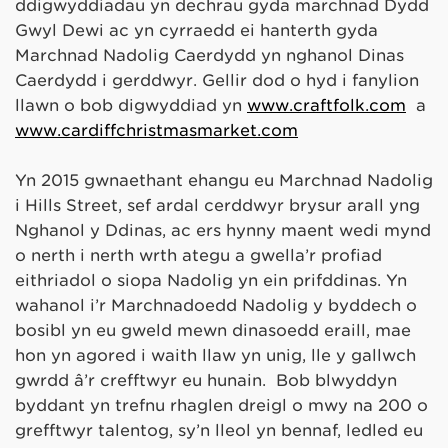
ddigwyddiadau yn dechrau gyda marchnad Dydd
Gŵyl Dewi ac yn cyrraedd ei hanterth gyda
Marchnad Nadolig Caerdydd yn nghanol Dinas
Caerdydd i gerddwyr. Gellir dod o hyd i fanylion
llawn o bob digwyddiad yn
www.craftfolk.com
a
www.cardiffchristmasmarket.com
Yn 2015 gwnaethant ehangu eu Marchnad Nadolig
i Hills Street, sef ardal cerddwyr brysur arall yng
Nghanol y Ddinas, ac ers hynny maent wedi mynd
o nerth i nerth wrth ategu a gwella’r profiad
eithriadol o siopa Nadolig yn ein prifddinas. Yn
wahanol i’r Marchnadoedd Nadolig y byddech o
bosibl yn eu gweld mewn dinasoedd eraill, mae
hon yn agored i waith llaw yn unig, lle y gallwch
gwrdd â’r crefftwyr eu hunain. Bob blwyddyn
byddant yn trefnu rhaglen dreigl o mwy na 200 o
grefftwyr talentog, sy’n lleol yn bennaf, ledled eu