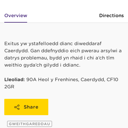
Overview
Directions
Exitus yw ystafelloedd dianc diweddaraf
Caerdydd. Gan ddefnyddio eich pwerau arsylwi a
datrys problemau, bydd yn rhaid i chi a’ch tîm
weithio gyda’ch gilydd i ddianc.
Lleoliad:
90A Heol y Frenhines, Caerdydd, CF10
2GR
Share
GWEITHGAREDDAU