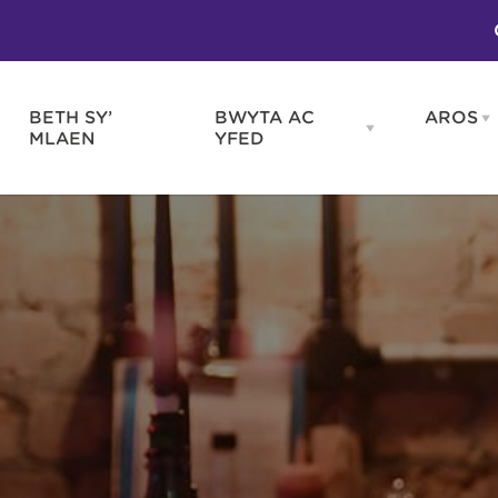
BETH SY’
BWYTA AC
AROS
O
en
Open
MLAEN
YFED
WELD
BWYTA
m
AC
WNEUD
YFED
Blas ar Gymru
Gwes
nu
menu
Bwytai
Huna
Tafarndai a Bariau
Caraf
Caffis a Delis
Rhag
ydd