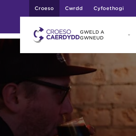
Croeso
Cwrdd
Cyfoethogi
GWELD A
Op
GWNEUD
G
A
G
Atyniadau
me
Gweithgareddau
Adloniant
Chwaraeon
Siopa
Teithiau a Golygfe