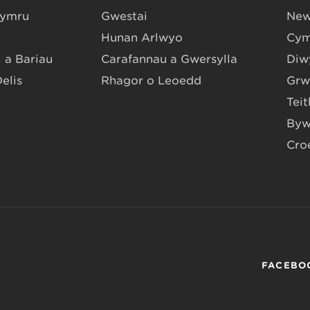
Gymru
Gwestai
New
Hunan Arlwyo
Cym
 a Bariau
Carafannau a Gwersylla
Diwy
Delis
Rhagor o Leoedd
Grw
Teit
Byw
Cro
FACEBO