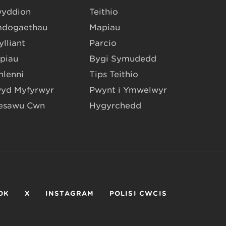
yddion
Teithio
dogaethau
Mapiau
lliant
Parcio
piau
Bygi Symudedd
hlenni
Tips Teithio
yd Myfyrwyr
Pwynt i Ymwelwyr
esawu Cŵn
Hygyrchedd
OK
X
INSTAGRAM
POLISI CWCIS