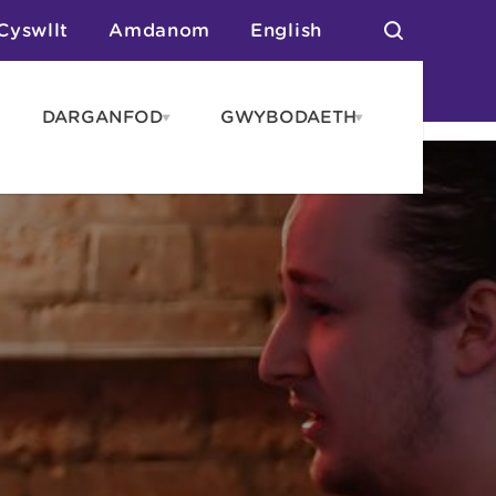
Cyswllt
Amdanom
English
DARGANFOD
GWYBODAETH
pen
Open
Open
AROS
DARGANFOD
GWYBODAET
enu
menu
menu
tai
n Arlwyo
anau a Gwersylla
or o Leoedd