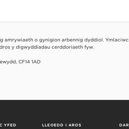
ag amrywiaeth o gynigion arbennig dyddiol. Ymlaciw
 dros y digwyddiadau cerddoriaeth fyw.
Newydd, CF14 1AD
C YFED
LLEOEDD I AROS
DA