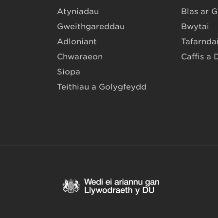
Atyniadau
Blas ar 
Gweithgareddau
Bwytai
Adloniant
Tafarndai
Chwaraeon
Caffis a 
Siopa
Teithiau a Golygfeydd