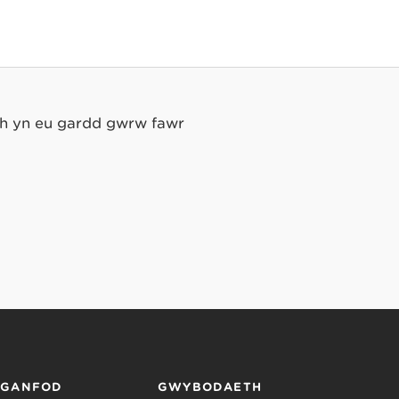
ch yn eu gardd gwrw fawr
RGANFOD
GWYBODAETH