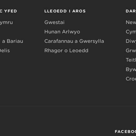
C YFED
LLEOEDD I AROS
DA
Gymru
Gwestai
New
Hunan Arlwyo
Cym
 a Bariau
Carafannau a Gwersylla
Diwy
Delis
Rhagor o Leoedd
Grw
Teit
Byw
Cro
FACEBO