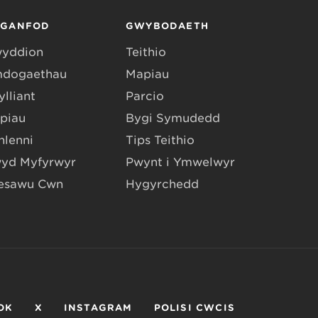
RGANFOD
GWYBODAETH
yddion
Teithio
dogaethau
Mapiau
lliant
Parcio
piau
Bygi Symudedd
hlenni
Tips Teithio
yd Myfyrwyr
Pwynt i Ymwelwyr
esawu Cŵn
Hygyrchedd
OK
X
INSTAGRAM
POLISI CWCIS