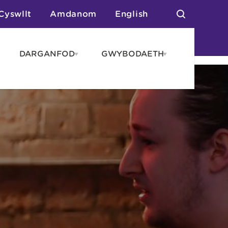
Cyswllt
Amdanom
English
DARGANFOD
GWYBODAETH
pen
Open
Open
AROS
DARGANFOD
GWYBODAET
enu
menu
menu
tai
n Arlwyo
anau a Gwersylla
or o Leoedd