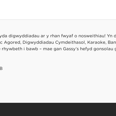
gyda digwyddiadau ar y rhan fwyaf o nosweithiau! Yn 
ic Agored, Digwyddiadau Cymdeithasol, Karaoke, Ban
ae rhywbeth i bawb – mae gan Gassy’s hefyd gonsolau
AB