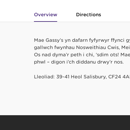
Overview
Directions
Mae Gassy’s yn dafarn fyfyrwyr ffynci 
gallwch fwynhau Nosweithiau Cwis, Me
Os nad dyma’r peth i chi, ‘sdim ots! M
phŵl – digon i’ch diddanu drwy’r nos.
Lleoliad: 39-41 Heol Salisbury, CF24 4