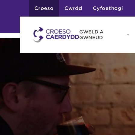
Croeso
Cwrdd
Cyfoethogi
GWELD A
Op
GWNEUD
G
A
G
Atyniadau
me
Gweithgareddau
Adloniant
Chwaraeon
Siopa
Teithiau a Golygfe