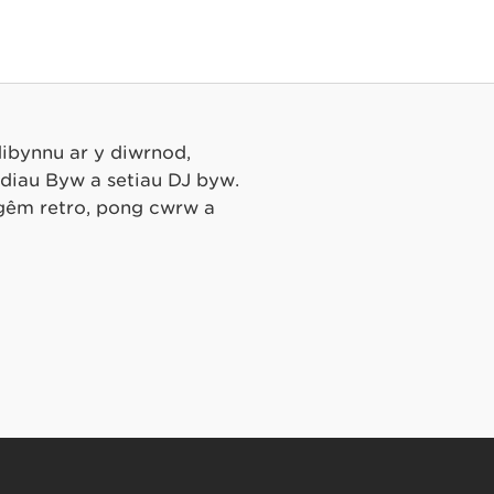
dibynnu ar y diwrnod,
diau Byw a setiau DJ byw.
 gêm retro, pong cwrw a