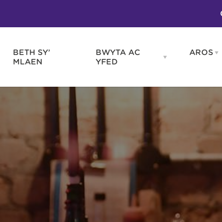
BETH SY’
BWYTA AC
AROS
O
en
Open
MLAEN
YFED
WELD
BWYTA
m
AC
WNEUD
YFED
Blas ar Gymru
Gwes
nu
menu
Bwytai
Huna
Tafarndai a Bariau
Caraf
Caffis a Delis
Rhag
ydd