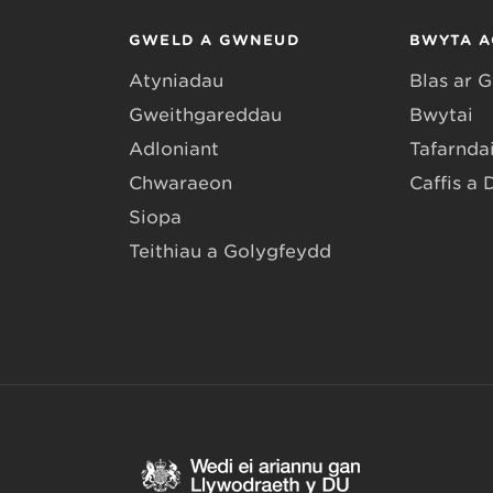
GWELD A GWNEUD
BWYTA A
Atyniadau
Blas ar 
Gweithgareddau
Bwytai
Adloniant
Tafarndai
Chwaraeon
Caffis a 
Siopa
Teithiau a Golygfeydd