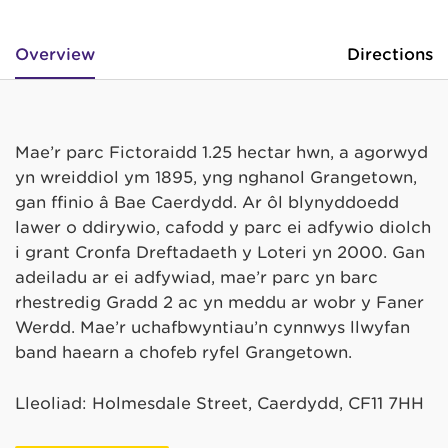
Overview
Directions
Mae’r parc Fictoraidd 1.25 hectar hwn, a agorwyd
yn wreiddiol ym 1895, yng nghanol Grangetown,
gan ffinio â Bae Caerdydd. Ar ôl blynyddoedd
lawer o ddirywio, cafodd y parc ei adfywio diolch
i grant Cronfa Dreftadaeth y Loteri yn 2000. Gan
adeiladu ar ei adfywiad, mae’r parc yn barc
rhestredig Gradd 2 ac yn meddu ar wobr y Faner
Werdd. Mae’r uchafbwyntiau’n cynnwys llwyfan
band haearn a chofeb ryfel Grangetown.
Lleoliad: Holmesdale Street, Caerdydd, CF11 7HH