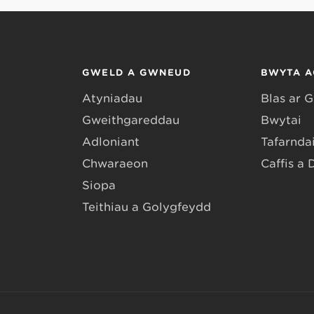
GWELD A GWNEUD
BWYTA A
Atyniadau
Blas ar 
Gweithgareddau
Bwytai
Adloniant
Tafarndai
Chwaraeon
Caffis a 
Siopa
Teithiau a Golygfeydd