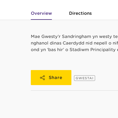
Overview
Directions
Mae Gwesty’r Sandringham yn westy teul
nghanol dinas Caerdydd nid nepell o ni
ond yn ‘bas hir’ o Stadiwm Principality
Share
GWESTAI