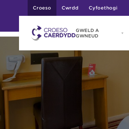
Croeso
Cwrdd
Cyfoethogi
GWELD A
Op
GWNEUD
G
A
G
Atyniadau
me
Gweithgareddau
Adloniant
Chwaraeon
Siopa
Teithiau a Golygfe