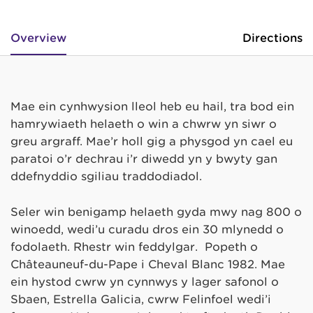
Overview
Directions
Mae ein cynhwysion lleol heb eu hail, tra bod ein
hamrywiaeth helaeth o win a chwrw yn siŵr o
greu argraff. Mae’r holl gig a physgod yn cael eu
paratoi o’r dechrau i’r diwedd yn y bwyty gan
ddefnyddio sgiliau traddodiadol.
Seler win benigamp helaeth gyda mwy nag 800 o
winoedd, wedi’u curadu dros ein 30 mlynedd o
fodolaeth. Rhestr win feddylgar. Popeth o
Châteauneuf-du-Pape i Cheval Blanc 1982. Mae
ein hystod cwrw yn cynnwys y lager safonol o
Sbaen, Estrella Galicia, cwrw Felinfoel wedi’i