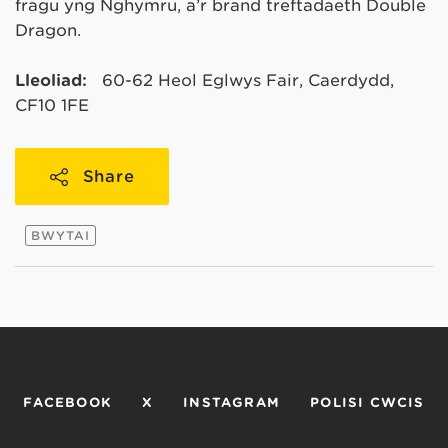
fragu yng Nghymru, a’r brand treftadaeth Double
Dragon.
Lleoliad:
60-62 Heol Eglwys Fair, Caerdydd,
CF10 1FE
Share
BWYTAI
FACEBOOK
X
INSTAGRAM
POLISI CWCIS