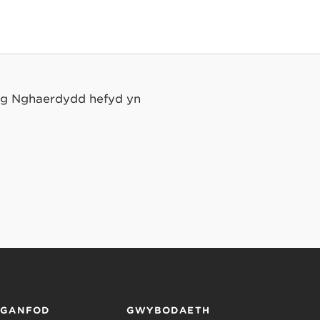
yng Nghaerdydd hefyd yn
RGANFOD
GWYBODAETH