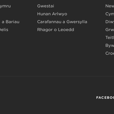
Gymru
Gwestai
New
Hunan Arlwyo
Cym
 a Bariau
Carafannau a Gwersylla
Diwy
Delis
Rhagor o Leoedd
Grw
Teit
Byw
Cro
FACEBO