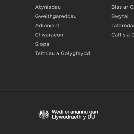
Atyniadau
Blas ar 
Gweithgareddau
Bwytai
Adloniant
Tafarndai
Chwaraeon
Caffis a 
Siopa
Teithiau a Golygfeydd