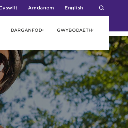
Cyswllt
Amdanom
English
DARGANFOD
GWYBODAETH
pen
Open
Open
AROS
DARGANFOD
GWYBODAET
enu
menu
menu
tai
n Arlwyo
anau a Gwersylla
or o Leoedd