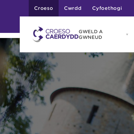
Croeso
Cwrdd
Cyfoethogi
GWELD A
Op
GWNEUD
G
A
G
Atyniadau
me
Gweithgareddau
Adloniant
Chwaraeon
Siopa
Teithiau a Golygfe