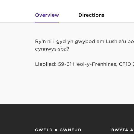
Overview
Directions
Ry’n ni i gyd yn gwybod am Lush a’u 
cynnwys sba?
Lleoliad: 59-61 Heol-y-Frenhines, CF10
GWELD A GWNEUD
BWYTA A