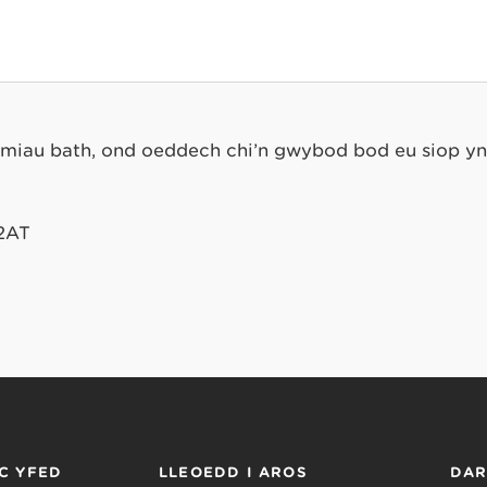
bomiau bath, ond oeddech chi’n gwybod bod eu siop 
 2AT
C YFED
LLEOEDD I AROS
DA