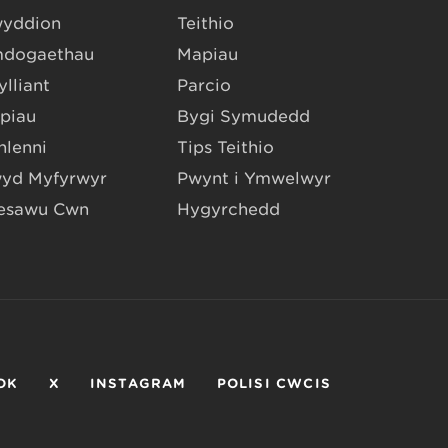
yddion
Teithio
dogaethau
Mapiau
lliant
Parcio
piau
Bygi Symudedd
hlenni
Tips Teithio
yd Myfyrwyr
Pwynt i Ymwelwyr
esawu Cŵn
Hygyrchedd
OK
X
INSTAGRAM
POLISI CWCIS