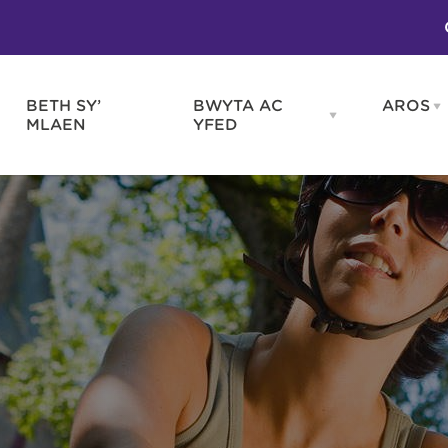
BETH SY’
BWYTA AC
AROS
O
en
Open
MLAEN
YFED
WELD
BWYTA
m
AC
WNEUD
YFED
Blas ar Gymru
Gwes
nu
menu
Bwytai
Huna
Tafarndai a Bariau
Caraf
Caffis a Delis
Rhag
ydd