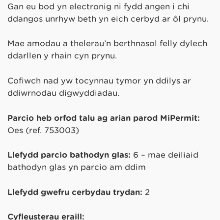
Gan eu bod yn electronig ni fydd angen i chi
ddangos unrhyw beth yn eich cerbyd ar ôl prynu.
Mae amodau a thelerau’n berthnasol felly dylech
ddarllen y rhain cyn prynu.
Cofiwch nad yw tocynnau tymor yn ddilys ar
ddiwrnodau digwyddiadau.
Parcio heb orfod talu ag arian parod MiPermit:
Oes (ref. 753003)
Llefydd parcio bathodyn glas:
6 – mae deiliaid
bathodyn glas yn parcio am ddim
Llefydd gwefru cerbydau trydan:
2
Cyfleusterau eraill: