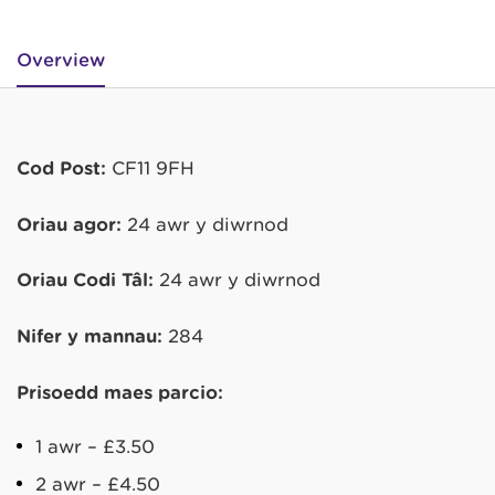
Overview
Cod Post:
CF11 9FH
Oriau agor:
24 awr y diwrnod
Oriau Codi Tâl:
24 awr y diwrnod
Nifer y mannau:
284
Prisoedd maes parcio:
1 awr – £3.50
2 awr – £4.50