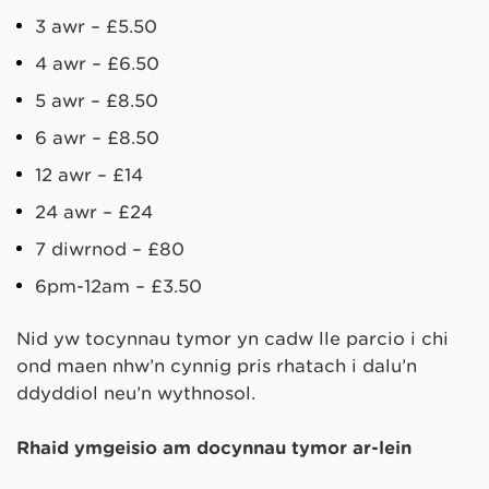
3 awr – £5.50
4 awr – £6.50
5 awr – £8.50
6 awr – £8.50
12 awr – £14
24 awr – £24
7 diwrnod – £80
6pm-12am – £3.50
Nid yw tocynnau tymor yn cadw lle parcio i chi
ond maen nhw’n cynnig pris rhatach i dalu’n
ddyddiol neu’n wythnosol.
Rhaid ymgeisio am docynnau tymor ar-lein