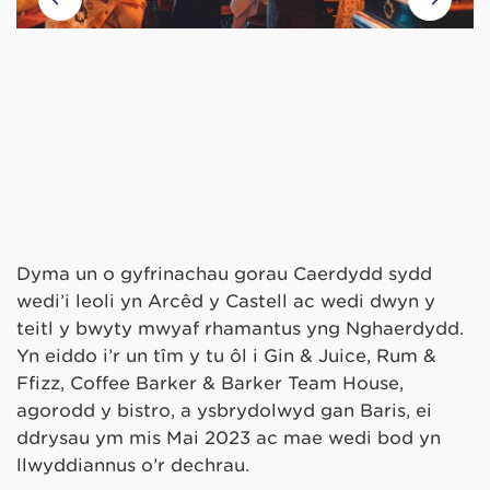
Dyma un o gyfrinachau gorau Caerdydd sydd
wedi’i leoli yn Arcêd y Castell ac wedi dwyn y
teitl y bwyty mwyaf rhamantus yng Nghaerdydd.
Yn eiddo i’r un tîm y tu ôl i Gin & Juice, Rum &
Ffizz, Coffee Barker & Barker Team House,
agorodd y bistro, a ysbrydolwyd gan Baris, ei
ddrysau ym mis Mai 2023 ac mae wedi bod yn
llwyddiannus o’r dechrau.