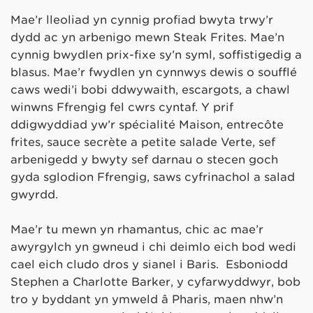
Mae’r lleoliad yn cynnig profiad bwyta trwy’r
dydd ac yn arbenigo mewn Steak Frites. Mae’n
cynnig bwydlen prix-fixe sy’n syml, soffistigedig a
blasus. Mae’r fwydlen yn cynnwys dewis o soufflé
caws wedi’i bobi ddwywaith, escargots, a chawl
winwns Ffrengig fel cwrs cyntaf. Y prif
ddigwyddiad yw’r spécialité Maison, entrecôte
frites, sauce secrète a petite salade Verte, sef
arbenigedd y bwyty sef darnau o stecen goch
gyda sglodion Ffrengig, saws cyfrinachol a salad
gwyrdd.
Mae’r tu mewn yn rhamantus, chic ac mae’r
awyrgylch yn gwneud i chi deimlo eich bod wedi
cael eich cludo dros y sianel i Baris. Esboniodd
Stephen a Charlotte Barker, y cyfarwyddwyr, bob
tro y byddant yn ymweld â Pharis, maen nhw’n