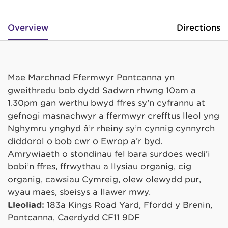
Overview
Directions
Mae Marchnad Ffermwyr Pontcanna yn
gweithredu bob dydd Sadwrn rhwng 10am a
1.30pm gan werthu bwyd ffres sy’n cyfrannu at
gefnogi masnachwyr a ffermwyr crefftus lleol yng
Nghymru ynghyd â’r rheiny sy’n cynnig cynnyrch
diddorol o bob cwr o Ewrop a’r byd.
Amrywiaeth o stondinau fel bara surdoes wedi’i
bobi’n ffres, ffrwythau a llysiau organig, cig
organig, cawsiau Cymreig, olew olewydd pur,
wyau maes, sbeisys a llawer mwy.
Lleoliad:
183a Kings Road Yard, Ffordd y Brenin,
Pontcanna, Caerdydd CF11 9DF