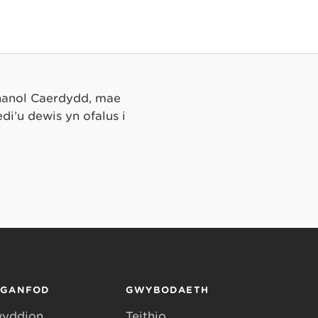
ghanol Caerdydd, mae
edi’u dewis yn ofalus i
RGANFOD
GWYBODAETH
yddion
Teithio