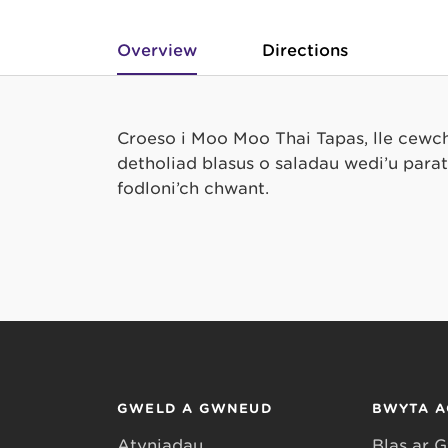
Overview
Directions
Croeso i Moo Moo Thai Tapas, lle cewc
detholiad blasus o saladau wedi’u paratoi
fodloni’ch chwant.
GWELD A GWNEUD
BWYTA A
Atyniadau
Blas ar 