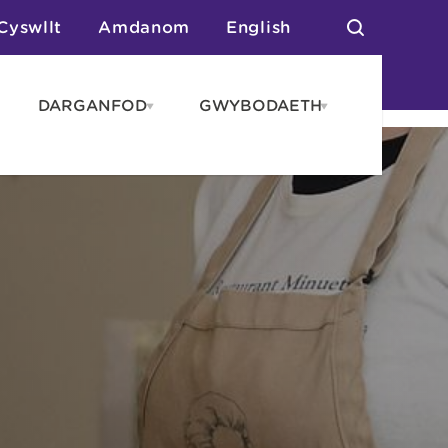
Cyswllt
Amdanom
English
DARGANFOD
GWYBODAETH
pen
Open
Open
AROS
DARGANFOD
GWYBODAET
enu
menu
menu
tai
n Arlwyo
anau a Gwersylla
or o Leoedd