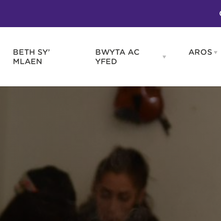
BETH SY’
BWYTA AC
AROS
O
en
Open
MLAEN
YFED
WELD
BWYTA
m
AC
WNEUD
YFED
Blas ar Gymru
Gwes
nu
menu
Bwytai
Huna
Tafarndai a Bariau
Caraf
Caffis a Delis
Rhag
ydd