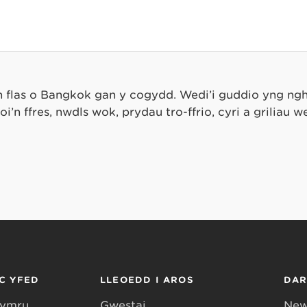
h flas o Bangkok gan y cogydd. Wedi’i guddio yng n
’n ffres, nwdls wok, prydau tro-ffrio, cyri a griliau w
C YFED
LLEOEDD I AROS
DA
Gymru
Gwestai
New