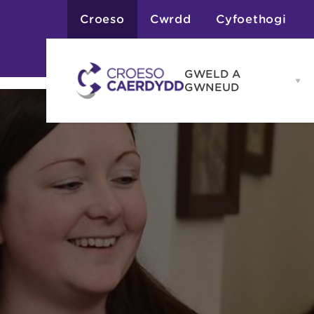
Croeso
Cwrdd
Cyfoethogi
GWELD A
Op
GWNEUD
G
A
G
Atyniadau
me
Gweithgareddau
Adloniant
Chwaraeon
Siopa
Teithiau a Golygfe