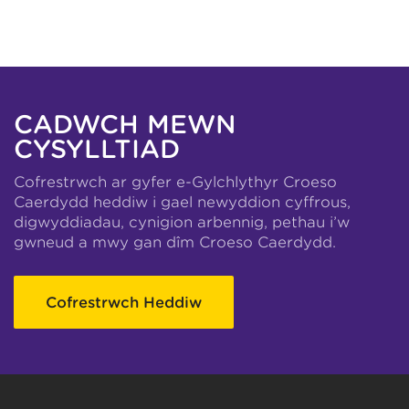
CADWCH MEWN
CYSYLLTIAD
Cofrestrwch ar gyfer e-Gylchlythyr Croeso
Caerdydd heddiw i gael newyddion cyffrous,
digwyddiadau, cynigion arbennig, pethau i’w
gwneud a mwy gan dîm Croeso Caerdydd.
Cofrestrwch Heddiw