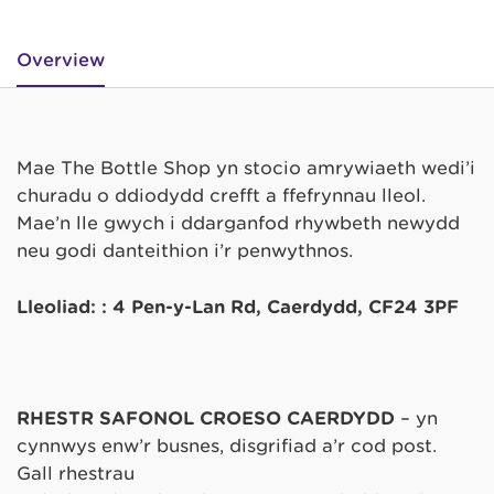
Overview
Mae The Bottle Shop yn stocio amrywiaeth wedi’i
churadu o ddiodydd crefft a ffefrynnau lleol.
Mae’n lle gwych i ddarganfod rhywbeth newydd
neu godi danteithion i’r penwythnos.
Lleoliad: : 4 Pen-y-Lan Rd, Caerdydd, CF24 3PF
RHESTR SAFONOL CROESO CAERDYDD
– yn
cynnwys enw’r busnes, disgrifiad a’r cod post.
Gall rhestrau