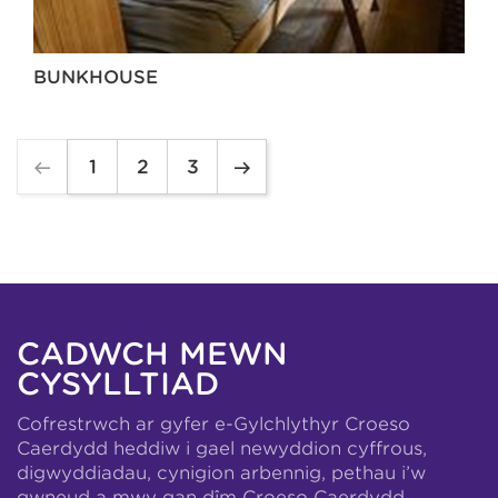
BUNKHOUSE
1
2
3
CADWCH MEWN
CYSYLLTIAD
Cofrestrwch ar gyfer e-Gylchlythyr Croeso
Caerdydd heddiw i gael newyddion cyffrous,
digwyddiadau, cynigion arbennig, pethau i’w
gwneud a mwy gan dîm Croeso Caerdydd.