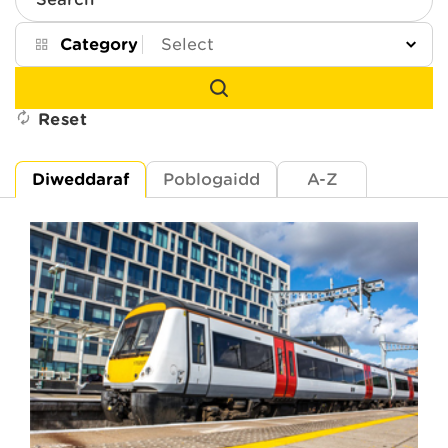
Search
Category
Reset
Diweddaraf
Poblogaidd
A-Z