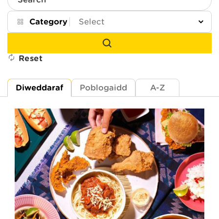
Search
Category
Reset
Diweddaraf
Poblogaidd
A-Z