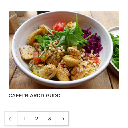
CAFFI’R ARDD GUDD
1
2
3