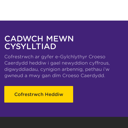
CADWCH MEWN
CYSYLLTIAD
Cofrestrwch ar gyfer e-Gylchlythyr Croeso
Caerdydd heddiw i gael newyddion cyffrous,
digwyddiadau, cynigion arbennig, pethau i’w
gwneud a mwy gan dîm Croeso Caerdydd.
Cofrestrwch Heddiw