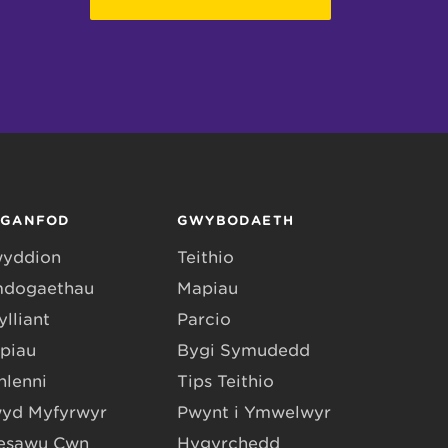
RGANFOD
GWYBODAETH
yddion
Teithio
dogaethau
Mapiau
lliant
Parcio
piau
Bygi Symudedd
hlenni
Tips Teithio
yd Myfyrwyr
Pwynt i Ymwelwyr
esawu Cŵn
Hygyrchedd