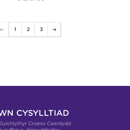
1
2
3
WN CYSYLLTIAD
-Gylchlythyr Croeso Caerdydd
n cyffrous, digwyddiadau,