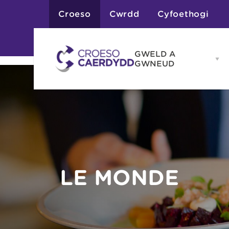
Croeso
Cwrdd
Cyfoethogi
GWELD A
Op
GWNEUD
G
A
G
Atyniadau
me
Gweithgareddau
Adloniant
Chwaraeon
Siopa
Teithiau a Golygfe
LE MONDE