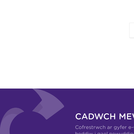
CADWCH ME
Cofrestrwch ar gyfer e
heddiw i gael newyddio