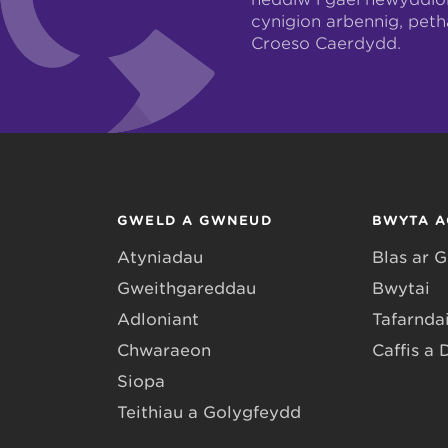
cynigion arbennig, pet
Croeso Caerdydd.
GWELD A GWNEUD
BWYTA A
Atyniadau
Blas ar 
Gweithgareddau
Bwytai
Adloniant
Tafarndai
Chwaraeon
Caffis a 
Siopa
Teithiau a Golygfeydd