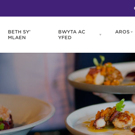
BETH SY’
BWYTA AC
AROS
O
en
Open
MLAEN
YFED
WELD
BWYTA
m
AC
WNEUD
YFED
Blas ar Gymru
Gwes
nu
menu
Bwytai
Huna
Tafarndai a Bariau
Caraf
Caffis a Delis
Rhag
ydd