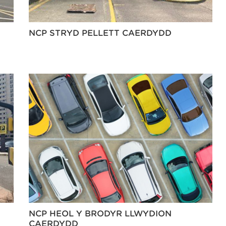
NCP STRYD PELLETT CAERDYDD
NCP HEOL Y BRODYR LLWYDION
CAERDYDD