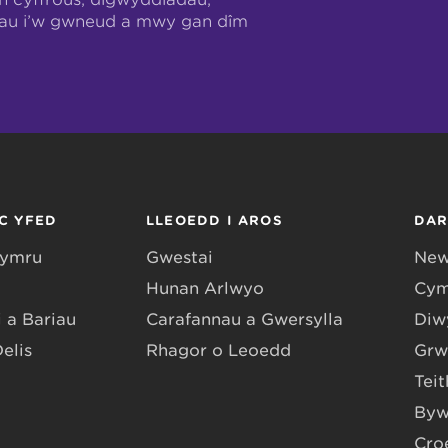
hau i’w gwneud a mwy gan dîm
C YFED
LLEOEDD I AROS
DA
Gymru
Gwestai
New
Hunan Arlwyo
Cym
 a Bariau
Carafannau a Gwersylla
Diwy
Delis
Rhagor o Leoedd
Grw
Teit
Byw
Cro