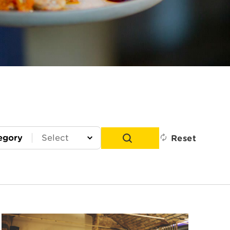
egory
Reset