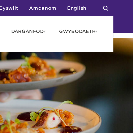
Cyswllt
Amdanom
English
DARGANFOD
GWYBODAETH
pen
Open
Open
AROS
DARGANFOD
GWYBODAET
enu
menu
menu
tai
n Arlwyo
anau a Gwersylla
or o Leoedd