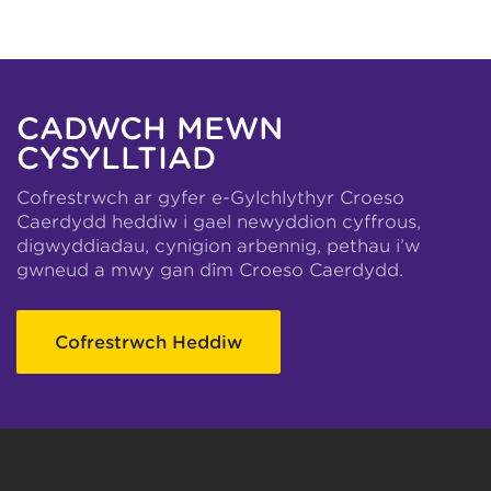
CADWCH MEWN
CYSYLLTIAD
Cofrestrwch ar gyfer e-Gylchlythyr Croeso
Caerdydd heddiw i gael newyddion cyffrous,
digwyddiadau, cynigion arbennig, pethau i’w
gwneud a mwy gan dîm Croeso Caerdydd.
Cofrestrwch Heddiw