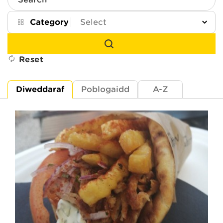
Search
Category
Reset
Diweddaraf
Poblogaidd
A-Z