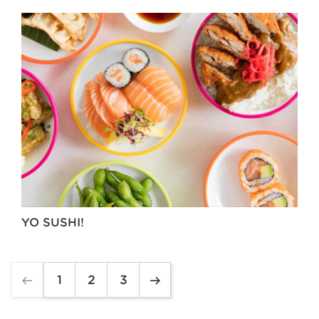
YO SUSHI!
1
2
3