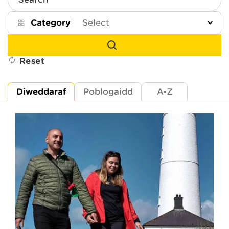
Search
Category
Reset
Diweddaraf
Poblogaidd
A-Z