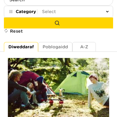
Search
Category
Reset
Diweddaraf
Poblogaidd
A-Z