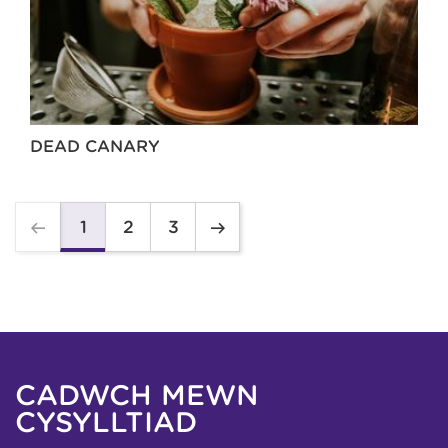
DEAD CANARY
2
3
1
CADWCH MEWN
CYSYLLTIAD