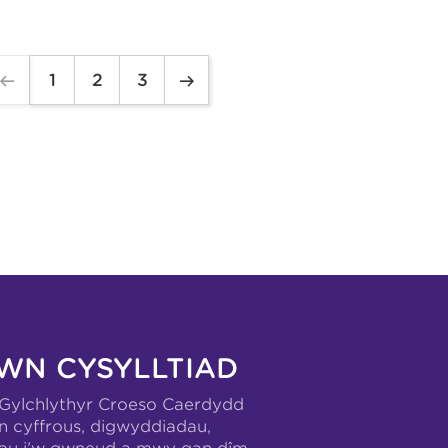
1
2
3
WN CYSYLLTIAD
-Gylchlythyr Croeso Caerdydd
n cyffrous, digwyddiadau,