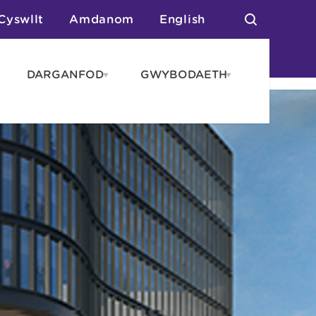
Cyswllt
Amdanom
English
DARGANFOD
GWYBODAETH
pen
Open
Open
AROS
DARGANFOD
GWYBODAET
enu
menu
menu
tai
n Arlwyo
anau a Gwersylla
or o Leoedd