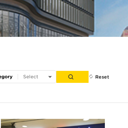
egory
Reset