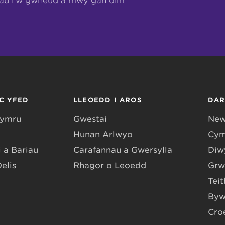
hau i’w gwneud a mwy gan dîm
C YFED
LLEOEDD I AROS
DA
Gymru
Gwestai
New
Hunan Arlwyo
Cym
 a Bariau
Carafannau a Gwersylla
Diwy
Delis
Rhagor o Leoedd
Grw
Teit
Byw
Cro