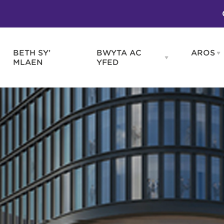
BETH SY’
BWYTA AC
AROS
O
en
Open
MLAEN
YFED
WELD
BWYTA
m
AC
WNEUD
YFED
Blas ar Gymru
Gwes
nu
menu
Bwytai
Huna
Tafarndai a Bariau
Caraf
Caffis a Delis
Rhag
ydd