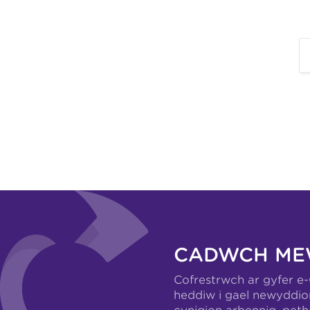
CADWCH ME
Cofrestrwch ar gyfer e
heddiw i gael newyddio