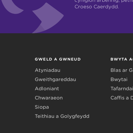
cynigion arbennig, pet
Croeso Caerdydd.
GWELD A GWNEUD
BWYTA A
Atyniadau
Blas ar 
Gweithgareddau
Bwytai
Adloniant
Tafarndai
Chwaraeon
Caffis a 
Siopa
Teithiau a Golygfeydd