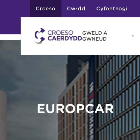
Croeso
Cwrdd
Cyfoethogi
GWELD A
Op
GWNEUD
G
A
G
Atyniadau
me
Gweithgareddau
Adloniant
Chwaraeon
Siopa
Teithiau a Golygfe
EUROPCAR