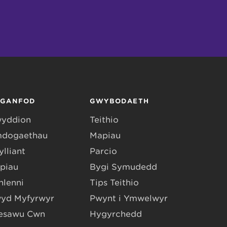
RGANFOD
GWYBODAETH
yddion
Teithio
dogaethau
Mapiau
lliant
Parcio
piau
Bygi Symudedd
hlenni
Tips Teithio
yd Myfyrwyr
Pwynt i Ymwelwyr
esawu Cŵn
Hygyrchedd