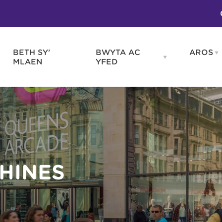
BETH SY’
BWYTA AC
AROS
O
en
Open
MLAEN
YFED
WELD
BWYTA
m
AC
WNEUD
YFED
Blas ar Gymru
Gwes
nu
menu
Bwytai
Huna
Tafarndai a Bariau
Caraf
Caffis a Delis
Rhag
ydd
HINES