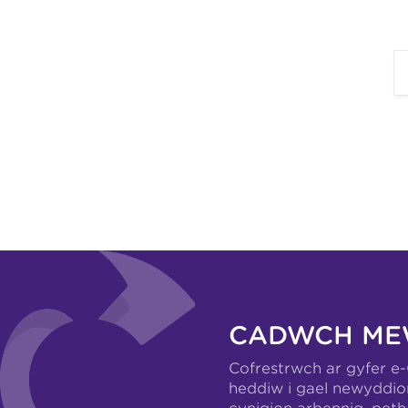
CADWCH ME
Cofrestrwch ar gyfer e
heddiw i gael newyddio