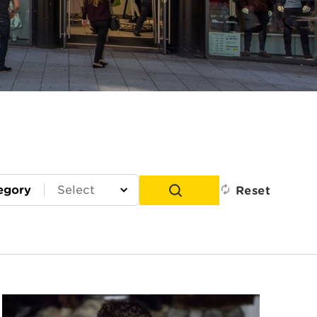
egory
Reset