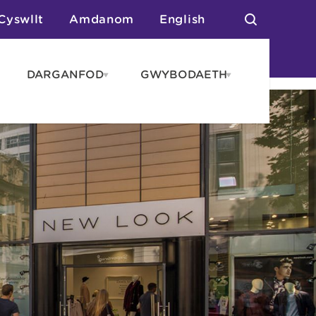
Cyswllt
Amdanom
English
DARGANFOD
GWYBODAETH
pen
Open
Open
AROS
DARGANFOD
GWYBODAET
enu
menu
menu
tai
n Arlwyo
anau a Gwersylla
or o Leoedd