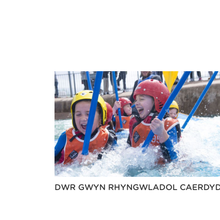
DŴR GWYN RHYNGWLADOL CAERDY