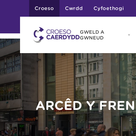
Croeso
Cwrdd
Cyfoethogi
GWELD A
Op
GWNEUD
G
A
G
Atyniadau
me
Gweithgareddau
Adloniant
Chwaraeon
Siopa
Teithiau a Golygfe
ARCÊD Y FREN