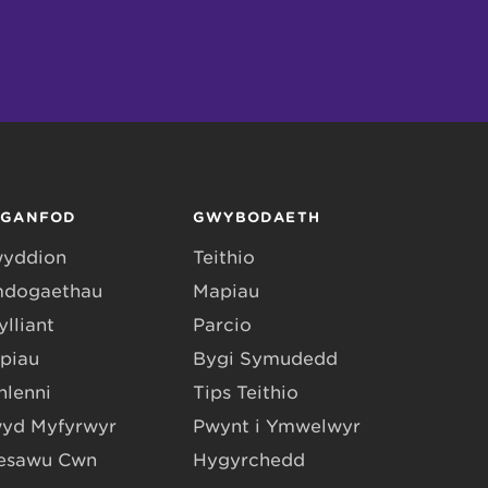
RGANFOD
GWYBODAETH
yddion
Teithio
dogaethau
Mapiau
lliant
Parcio
piau
Bygi Symudedd
hlenni
Tips Teithio
yd Myfyrwyr
Pwynt i Ymwelwyr
esawu Cŵn
Hygyrchedd