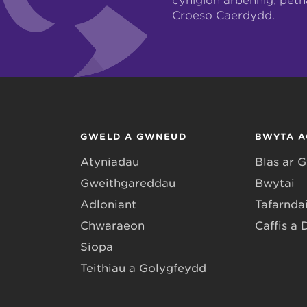
cynigion arbennig, pet
Croeso Caerdydd.
GWELD A GWNEUD
BWYTA A
Atyniadau
Blas ar 
Gweithgareddau
Bwytai
Adloniant
Tafarndai
Chwaraeon
Caffis a 
Siopa
Teithiau a Golygfeydd