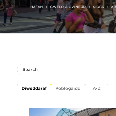
HAFAN
GWELD A GWNEUD
SIOPA
AR
Search
Diweddaraf
Poblogaidd
A-Z