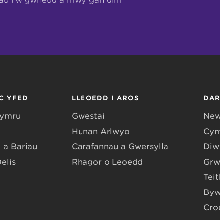
hau i’w gwneud a mwy gan dîm
C YFED
LLEOEDD I AROS
DA
Gymru
Gwestai
New
Hunan Arlwyo
Cym
 a Bariau
Carafannau a Gwersylla
Diwy
Delis
Rhagor o Leoedd
Grw
Teit
Byw
Cro