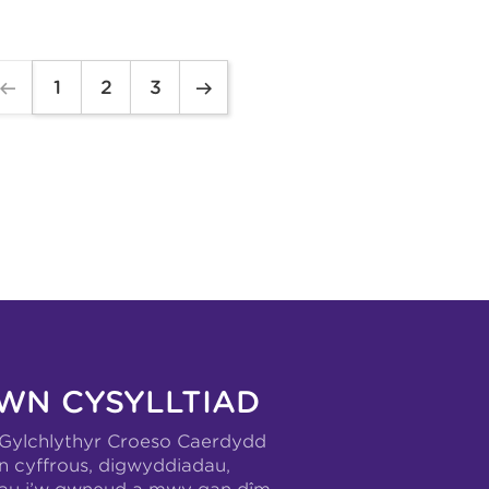
1
2
3
WN CYSYLLTIAD
-Gylchlythyr Croeso Caerdydd
n cyffrous, digwyddiadau,