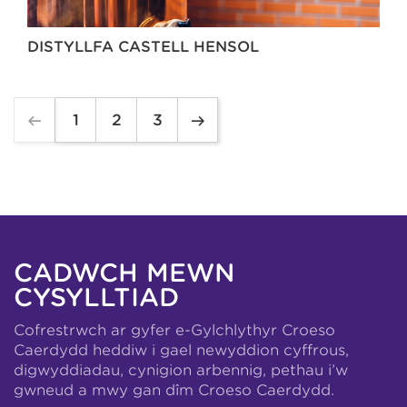
DISTYLLFA CASTELL HENSOL
1
2
3
CADWCH MEWN
CYSYLLTIAD
Cofrestrwch ar gyfer e-Gylchlythyr Croeso
Caerdydd heddiw i gael newyddion cyffrous,
digwyddiadau, cynigion arbennig, pethau i’w
gwneud a mwy gan dîm Croeso Caerdydd.