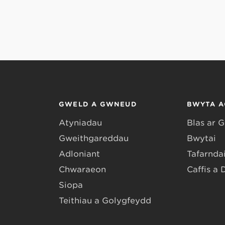
GWELD A GWNEUD
BWYTA A
Atyniadau
Blas ar 
Gweithgareddau
Bwytai
Adloniant
Tafarndai
Chwaraeon
Caffis a 
Siopa
Teithiau a Golygfeydd