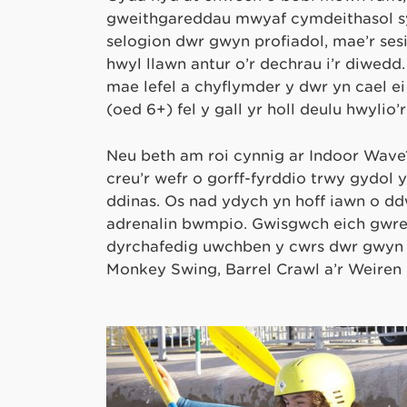
gweithgareddau mwyaf cymdeithasol sy
selogion dŵr gwyn profiadol, mae’r ses
hwyl llawn antur o’r dechrau i’r diwedd
mae lefel a chyflymder y dŵr yn cael ei 
(oed 6+) fel y gall yr holl deulu hwylio’
Neu beth am roi cynnig ar Indoor Wave? 
creu’r wefr o gorff-fyrddio trwy gydol
ddinas. Os nad ydych yn hoff iawn o ddŵ
adrenalin bwmpio. Gwisgwch eich gwreg
dyrchafedig uwchben y cwrs dŵr gwyn a 
Monkey Swing, Barrel Crawl a’r Weiren 