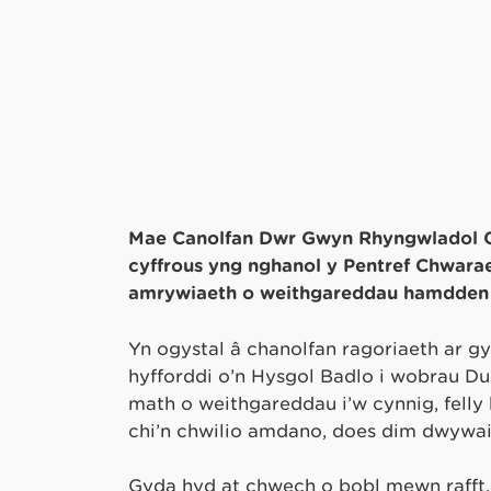
Mae Canolfan Dŵr Gwyn Rhyngwladol Ca
cyffrous yng nghanol y Pentref Chwar
amrywiaeth o weithgareddau hamdden a
Yn ogystal â chanolfan ragoriaeth ar gy
hyfforddi o’n Hysgol Badlo i wobrau 
math o weithgareddau i’w cynnig, fell
chi’n chwilio amdano, does dim dwywai
Gyda hyd at chwech o bobl mewn rafft