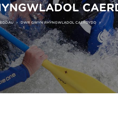
HYNGWLADOL CAER
REDDAU
DŴR GWYN RHYNGWLADOL CAERDYDD