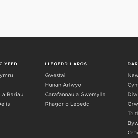
C YFED
LLEOEDD I AROS
DA
Gymru
Gwestai
New
Hunan Arlwyo
Cym
 a Bariau
Carafannau a Gwersylla
Diwy
Delis
Rhagor o Leoedd
Grw
Teit
Byw
Cro