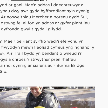
dd ar gael. Mae’n addas i ddechreuwyr a
iynau dwy awr gyda hyfforddiant sy’n cynnig
. Ar nosweithiau Mercher a boreau dydd Sul,
ostwng fel ei fod yn addas ar gyfer plant iau
r dyfroedd gwyllt gyda’i gilydd.
Mae’r peiriant syrffio wedi’i efelychu yn
 y flwyddyn mewn lleoliad cyfleus yng nghanol y
r, Air Trail bydd yn bendant o wneud i’r
ys a chroesi’r strwythur pren rhaffau
rhoi cynnig ar sialensiau’r Burma Bridge,
Sip.