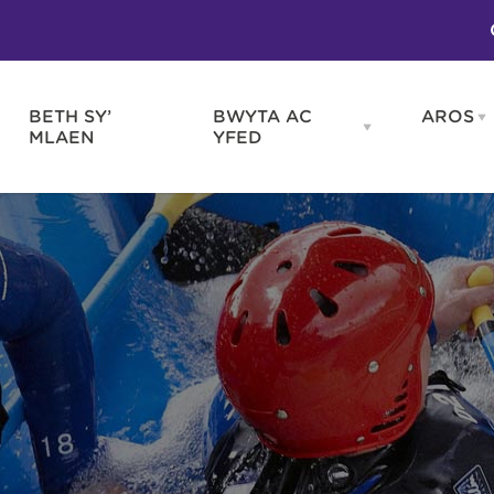
BETH SY’
BWYTA AC
AROS
O
en
Open
MLAEN
YFED
WELD
BWYTA
m
AC
WNEUD
YFED
Blas ar Gymru
Gwes
nu
menu
Bwytai
Huna
Tafarndai a Bariau
Caraf
Caffis a Delis
Rhag
ydd