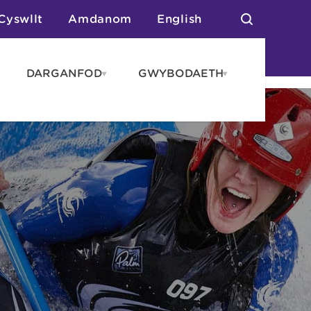
Cyswllt
Amdanom
English
DARGANFOD
GWYBODAETH
pen
Open
Open
AROS
DARGANFOD
GWYBODAET
enu
menu
menu
tai
n Arlwyo
anau a Gwersylla
or o Leoedd