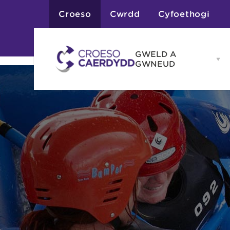
Croeso
Cwrdd
Cyfoethogi
GWELD A
Op
GWNEUD
G
A
G
Atyniadau
me
Gweithgareddau
Adloniant
Chwaraeon
Siopa
Teithiau a Golygfe