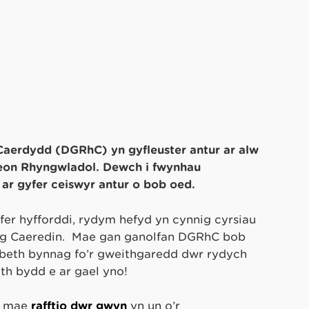
erdydd (DGRhC) yn gyfleuster antur ar alw
aeon Rhyngwladol. Dewch i fwynhau
r gyfer ceiswyr antur o bob oed.
fer hyfforddi, rydym hefyd yn cynnig cyrsiau
Dug Caeredin. Mae gan ganolfan DGRhC bob
y beth bynnag fo’r gweithgaredd dŵr rydych
th bydd e ar gael yno!
, mae
rafftio dŵr gwyn
yn un o’r