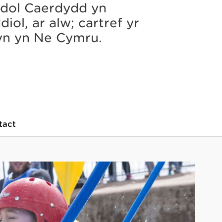
dol Caerdydd yn
iol, ar alw; cartref yr
yn yn Ne Cymru.
tact