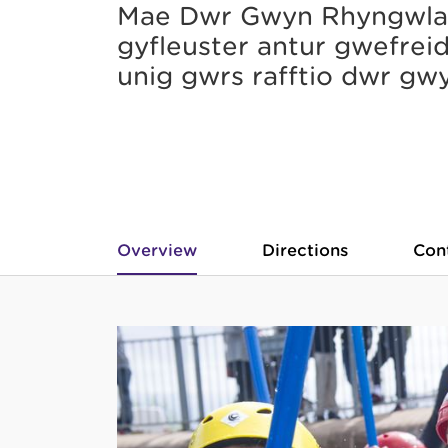
Mae Dŵr Gwyn Rhyngwla
gyfleuster antur gwefreidd
unig gwrs rafftio dŵr gw
Overview
Directions
Con