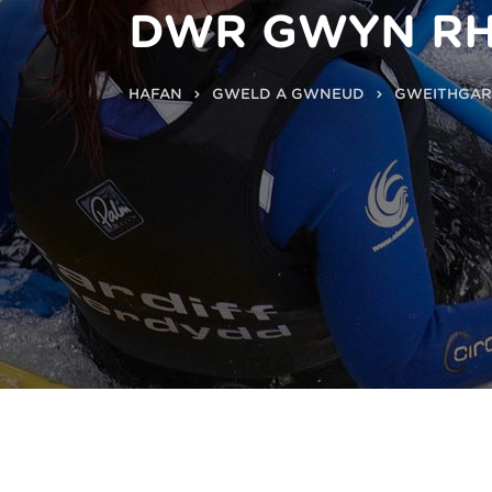
DŴR GWYN R
HAFAN
GWELD A GWNEUD
GWEITHGA