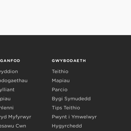
RGANFOD
GWYBODAETH
yddion
Teithio
dogaethau
Mapiau
lliant
Parcio
piau
Bygi Symudedd
hlenni
Tips Teithio
yd Myfyrwyr
Pwynt i Ymwelwyr
esawu Cŵn
Hygyrchedd