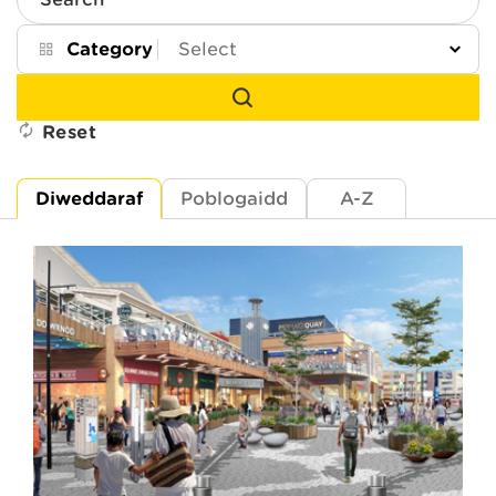
Search
Category
Reset
Diweddaraf
Poblogaidd
A-Z