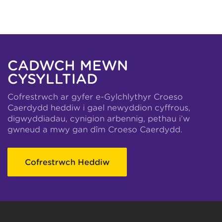
CADWCH MEWN
CYSYLLTIAD
Cofrestrwch ar gyfer e-Gylchlythyr Croeso
Caerdydd heddiw i gael newyddion cyffrous,
digwyddiadau, cynigion arbennig, pethau i’w
gwneud a mwy gan dîm Croeso Caerdydd.
Cofrestrwch Heddiw