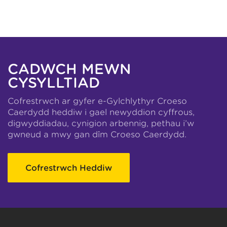
CADWCH MEWN
CYSYLLTIAD
Cofrestrwch ar gyfer e-Gylchlythyr Croeso
Caerdydd heddiw i gael newyddion cyffrous,
digwyddiadau, cynigion arbennig, pethau i’w
gwneud a mwy gan dîm Croeso Caerdydd.
Cofrestrwch Heddiw