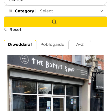
Search
Category
Reset
Diweddaraf
Poblogaidd
A-Z