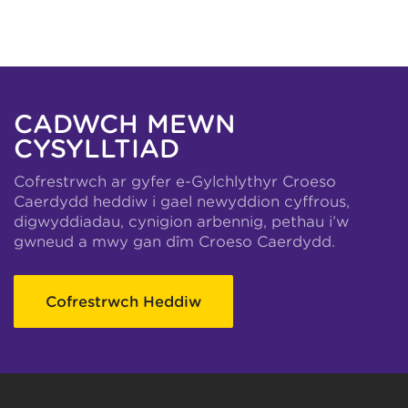
CADWCH MEWN
CYSYLLTIAD
Cofrestrwch ar gyfer e-Gylchlythyr Croeso
Caerdydd heddiw i gael newyddion cyffrous,
digwyddiadau, cynigion arbennig, pethau i’w
gwneud a mwy gan dîm Croeso Caerdydd.
Cofrestrwch Heddiw