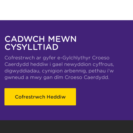
CADWCH MEWN
CYSYLLTIAD
Cofrestrwch ar gyfer e-Gylchlythyr Croeso
Caerdydd heddiw i gael newyddion cyffrous,
digwyddiadau, cynigion arbennig, pethau i’w
gwneud a mwy gan dîm Croeso Caerdydd.
Cofrestrwch Heddiw