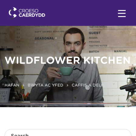
WILDFLOWER KITCHEN
HAFAN
BWYTA AC YFED
CAFFIS A DELIS