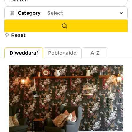
Search
Category
Reset
Diweddaraf
Poblogaidd
A-Z