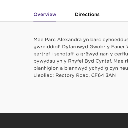
Overview
Directions
Mae Parc Alexandra yn barc cyhoeddus
gwreiddiol! Dyfarnwyd Gwobr y Faner 
gartref i senotaff, a grëwyd gan y cerf
bywydau yn y Rhyfel Byd Cyntaf. Mae rhai
planhigion a blannwyd ychydig cyn neu 
Lleoliad: Rectory Road, CF64 3AN