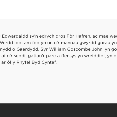
 Edwardaidd sy’n edrych dros Fôr Hafren, ac mae we
Werdd iddi am fod yn un o’r mannau gwyrdd gorau yn
lunydd o Gaerdydd, Syr William Goscombe John, yn gof
 o’r seddi, gatiau’r parc a ffensys yn wreiddiol, yn og
ar ôl y Rhyfel Byd Cyntaf.