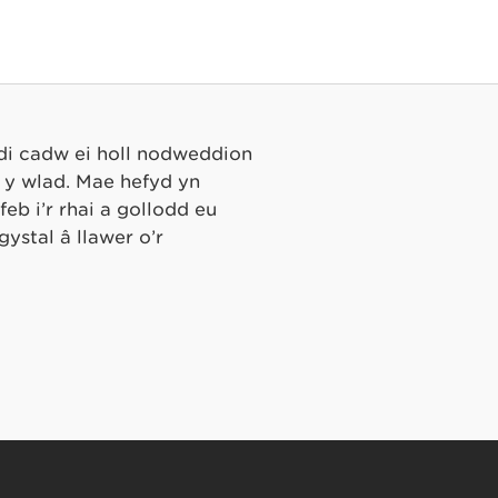
di cadw ei holl nodweddion
 y wlad. Mae hefyd yn
eb i’r rhai a gollodd eu
ystal â llawer o’r