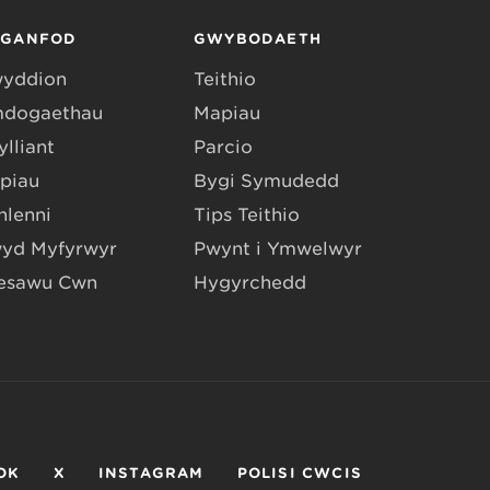
RGANFOD
GWYBODAETH
yddion
Teithio
dogaethau
Mapiau
lliant
Parcio
piau
Bygi Symudedd
hlenni
Tips Teithio
yd Myfyrwyr
Pwynt i Ymwelwyr
esawu Cŵn
Hygyrchedd
OK
X
INSTAGRAM
POLISI CWCIS