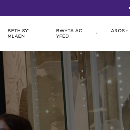
BETH SY’
BWYTA AC
AROS
O
en
Open
MLAEN
YFED
WELD
BWYTA
m
AC
WNEUD
YFED
Blas ar Gymru
Gwes
nu
menu
Bwytai
Huna
Tafarndai a Bariau
Caraf
Caffis a Delis
Rhag
ydd