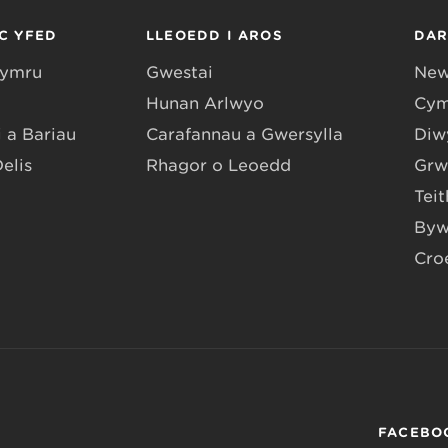
C YFED
LLEOEDD I AROS
DA
Gymru
Gwestai
New
Hunan Arlwyo
Cym
 a Bariau
Carafannau a Gwersylla
Diwy
Delis
Rhagor o Leoedd
Grw
Teit
Byw
Cro
FACEBO