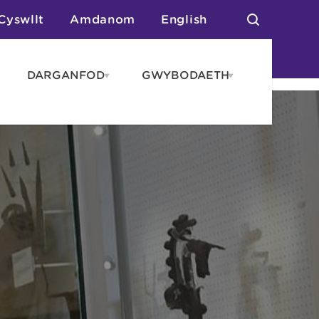
Cyswllt
Amdanom
English
DARGANFOD
GWYBODAETH
pen
Open
Open
AROS
DARGANFOD
GWYBODAET
enu
menu
menu
tai
n Arlwyo
anau a Gwersylla
or o Leoedd