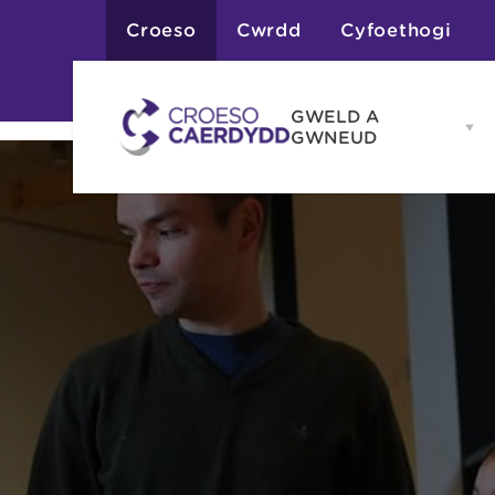
Croeso
Cwrdd
Cyfoethogi
GWELD A
Op
GWNEUD
G
A
G
Atyniadau
me
Gweithgareddau
Adloniant
Chwaraeon
Siopa
Teithiau a Golygfe