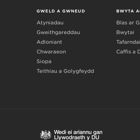
GWELD A GWNEUD
BWYTA A
Atyniadau
Blas ar 
Gweithgareddau
Bwytai
Adloniant
Tafarndai
Chwaraeon
Caffis a 
Siopa
Teithiau a Golygfeydd