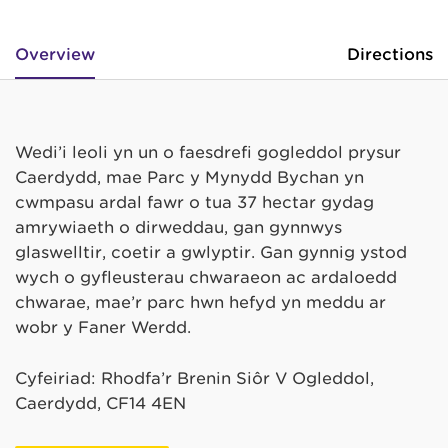
Overview
Directions
Wedi’i leoli yn un o faesdrefi gogleddol prysur
Caerdydd, mae Parc y Mynydd Bychan yn
cwmpasu ardal fawr o tua 37 hectar gydag
amrywiaeth o dirweddau, gan gynnwys
glaswelltir, coetir a gwlyptir. Gan gynnig ystod
wych o gyfleusterau chwaraeon ac ardaloedd
chwarae, mae’r parc hwn hefyd yn meddu ar
wobr y Faner Werdd.
Cyfeiriad: Rhodfa’r Brenin Siôr V Ogleddol,
Caerdydd, CF14 4EN