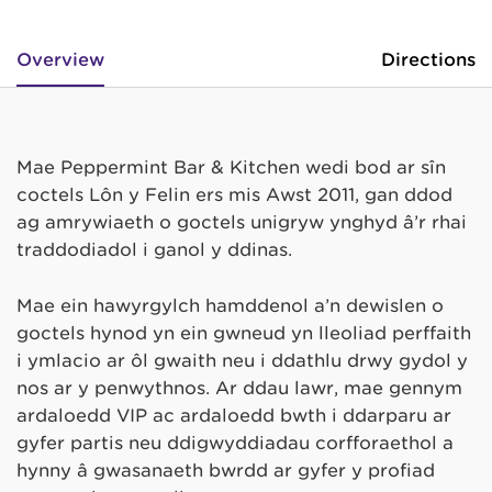
Overview
Directions
Mae Peppermint Bar & Kitchen wedi bod ar sîn
coctels Lôn y Felin ers mis Awst 2011, gan ddod
ag amrywiaeth o goctels unigryw ynghyd â’r rhai
traddodiadol i ganol y ddinas.
Mae ein hawyrgylch hamddenol a’n dewislen o
goctels hynod yn ein gwneud yn lleoliad perffaith
i ymlacio ar ôl gwaith neu i ddathlu drwy gydol y
nos ar y penwythnos. Ar ddau lawr, mae gennym
ardaloedd VIP ac ardaloedd bwth i ddarparu ar
gyfer partis neu ddigwyddiadau corfforaethol a
hynny â gwasanaeth bwrdd ar gyfer y profiad