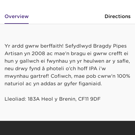
Overview
Directions
Yr ardd gwrw berffaith! Sefydlwyd Bragdy Pipes
Artisan yn 2008 ac mae’n bragu ei gwrw crefft ei
hun y gallwch ei fwynhau yn yr heulwen ar y safle,
neu drwy fynd â photeli o’ch hoff IPA i’w
mwynhau gartref! Cofiwch, mae pob cwrw’n 100%
naturiol ac yn addas ar gyfer figaniaid.
Lleoliad: 183A Heol y Brenin, CF11 9DF