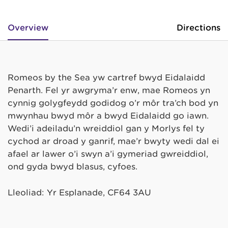
Overview
Directions
Romeos by the Sea yw cartref bwyd Eidalaidd
Penarth. Fel yr awgryma’r enw, mae Romeos yn
cynnig golygfeydd godidog o’r môr tra’ch bod yn
mwynhau bwyd môr a bwyd Eidalaidd go iawn.
Wedi’i adeiladu’n wreiddiol gan y Morlys fel tŷ
cychod ar droad y ganrif, mae’r bwyty wedi dal ei
afael ar lawer o’i swyn a’i gymeriad gwreiddiol,
ond gyda bwyd blasus, cyfoes.
Lleoliad: Yr Esplanade, CF64 3AU