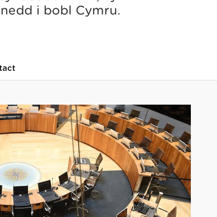
enedd i bobl Cymru.
tact