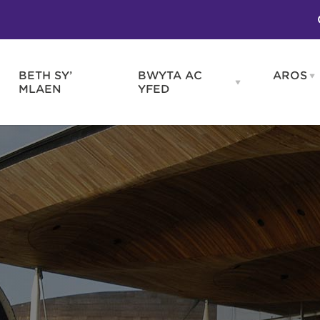
BETH SY’
BWYTA AC
AROS
O
en
Open
MLAEN
YFED
WELD
BWYTA
m
AC
WNEUD
YFED
Blas ar Gymru
Gwes
nu
menu
Bwytai
Huna
Tafarndai a Bariau
Caraf
Caffis a Delis
Rhag
ydd