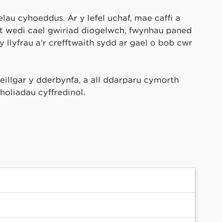
lau cyhoeddus. Ar y lefel uchaf, mae caffi a
nt wedi cael gwiriad diogelwch, fwynhau paned
 llyfrau a’r crefftwaith sydd ar gael o bob cwr
feillgar y dderbynfa, a all ddarparu cymorth
oliadau cyffredinol.