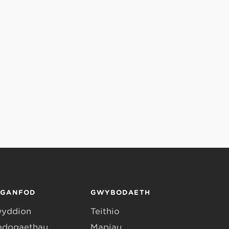
RGANFOD
GWYBODAETH
yddion
Teithio
dogaethau
Mapiau