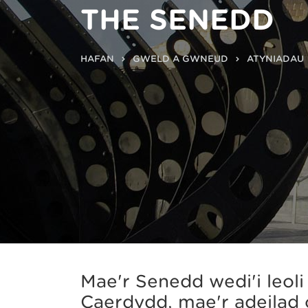
THE SENEDD
HAFAN
GWELD A GWNEUD
ATYNIADAU
Mae'r Senedd wedi'i leol
Caerdydd, mae'r adeilad