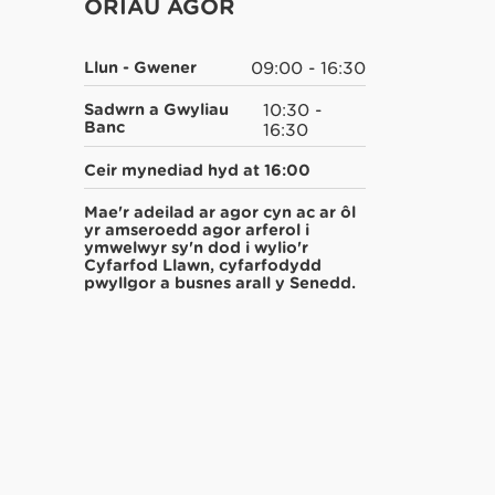
ORIAU AGOR
Llun - Gwener
09:00 - 16:30
Sadwrn a Gwyliau
10:30 -
Banc
16:30
Ceir mynediad hyd at 16:00
Mae'r adeilad ar agor cyn ac ar ôl
yr amseroedd agor arferol i
ymwelwyr sy'n dod i wylio'r
Cyfarfod Llawn, cyfarfodydd
pwyllgor a busnes arall y Senedd.