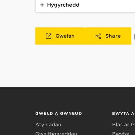
Hygyrchedd
Gwefan
Share
GWELD A GWNEUD
BWYTA A
Atyniadau
Blas ar 
Gweithgareddau
Bwytai