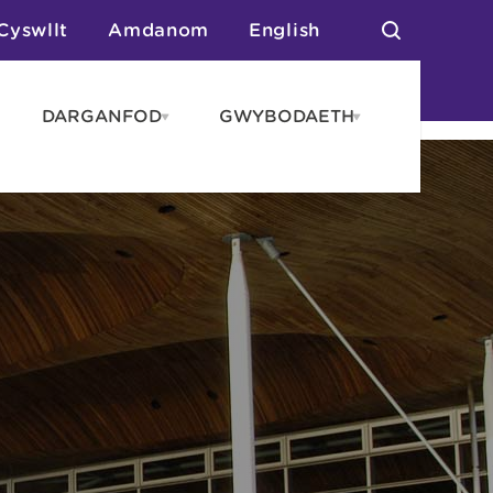
Cyswllt
Amdanom
English
DARGANFOD
GWYBODAETH
pen
Open
Open
AROS
DARGANFOD
GWYBODAET
enu
menu
menu
tai
n Arlwyo
anau a Gwersylla
or o Leoedd