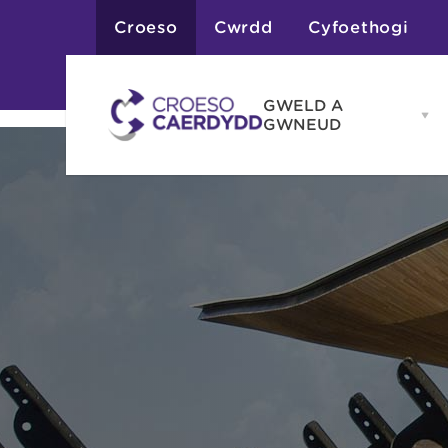
Croeso
Cwrdd
Cyfoethogi
GWELD A
Op
GWNEUD
G
A
G
Atyniadau
me
Gweithgareddau
Adloniant
Chwaraeon
Siopa
Teithiau a Golygfe