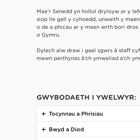
Mae’r Senedd yn hollol dryloyw ar y lefe
siop lle gall y cyhoedd, unwaith y mae
o de a phicau ar y maen wrth bori dros y
o Gymru.
Dylech alw draw i gael sgwrs â staff cy
mewn perthynas â’ch ymweliad a’ch ymh
GWYBODAETH I YWELWYR:
Tocynnau a Phrisiau
Bwyd a Diod