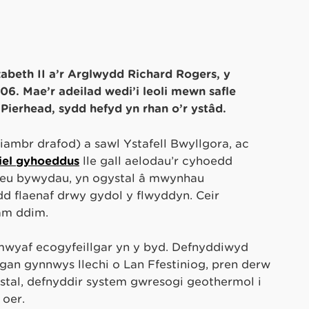
abeth II a’r Arglwydd Richard Rogers, y
. Mae’r adeilad wedi’i leoli mewn safle
 Pierhead, sydd hefyd yn rhan o’r ystâd.
ambr drafod) a sawl Ystafell Bwyllgora, ac
iel gyhoeddus
lle gall aelodau’r cyhoedd
r eu bywydau, yn ogystal â mwynhau
d flaenaf drwy gydol y flwyddyn. Ceir
 am ddim.
mwyaf ecogyfeillgar yn y byd. Defnyddiwyd
 gan gynnwys llechi o Lan Ffestiniog, pren derw
ystal, defnyddir system gwresogi geothermol i
 oer.