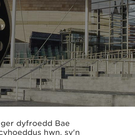
i ger dyfroedd Bae
 cyhoeddus hwn, sy'n