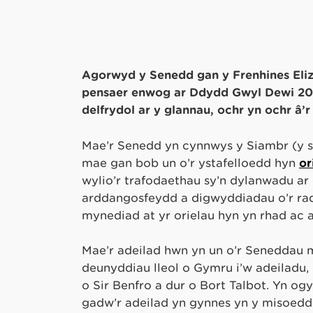
Agorwyd y Senedd gan y Frenhines Eliz
pensaer enwog ar Ddydd Gŵyl Dewi 2006
delfrydol ar y glannau, ochr yn ochr â’r
Mae’r Senedd yn cynnwys y Siambr (y si
mae gan bob un o’r ystafelloedd hyn
or
wylio’r trafodaethau sy’n dylanwadu a
arddangosfeydd a digwyddiadau o’r rad
mynediad at yr orielau hyn yn rhad ac
Mae’r adeilad hwn yn un o’r Seneddau 
deunyddiau lleol o Gymru i’w adeiladu,
o Sir Benfro a dur o Bort Talbot. Yn og
gadw’r adeilad yn gynnes yn y misoedd