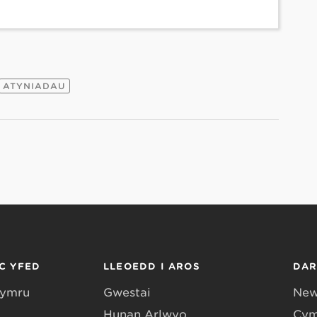
ATYNIADAU
C YFED
LLEOEDD I AROS
DA
Gymru
Gwestai
New
Hunan Arlwyo
Cym