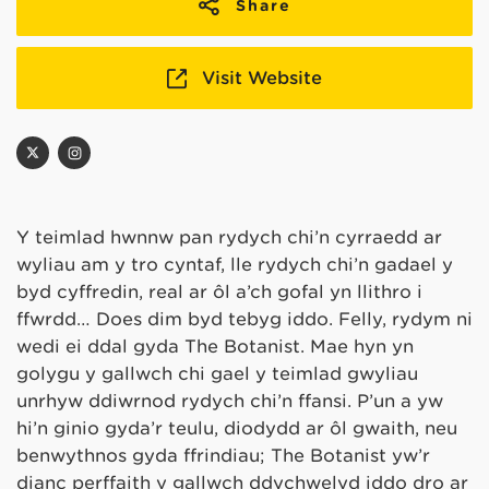
Share
Visit Website
Y teimlad hwnnw pan rydych chi’n cyrraedd ar
wyliau am y tro cyntaf, lle rydych chi’n gadael y
byd cyffredin, real ar ôl a’ch gofal yn llithro i
ffwrdd… Does dim byd tebyg iddo. Felly, rydym ni
wedi ei ddal gyda The Botanist. Mae hyn yn
golygu y gallwch chi gael y teimlad gwyliau
unrhyw ddiwrnod rydych chi’n ffansi. P’un a yw
hi’n ginio gyda’r teulu, diodydd ar ôl gwaith, neu
benwythnos gyda ffrindiau; The Botanist yw’r
dianc perffaith y gallwch ddychwelyd iddo dro ar