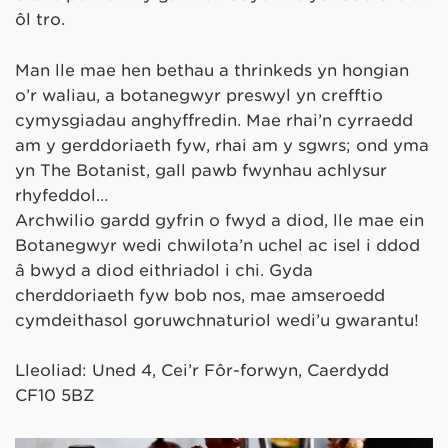
ôl tro.
Man lle mae hen bethau a thrinkeds yn hongian
o’r waliau, a botanegwyr preswyl yn crefftio
cymysgiadau anghyffredin. Mae rhai’n cyrraedd
am y gerddoriaeth fyw, rhai am y sgwrs; ond yma
yn The Botanist, gall pawb fwynhau achlysur
rhyfeddol…
Archwilio gardd gyfrin o fwyd a diod, lle mae ein
Botanegwyr wedi chwilota’n uchel ac isel i ddod
â bwyd a diod eithriadol i chi. Gyda
cherddoriaeth fyw bob nos, mae amseroedd
cymdeithasol goruwchnaturiol wedi’u gwarantu!
Lleoliad: Uned 4, Cei’r Fôr-forwyn, Caerdydd
CF10 5BZ