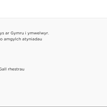
ilys ar Gymru i ymwelwyr.
o o amgylch atyniadau
Gall rhestrau