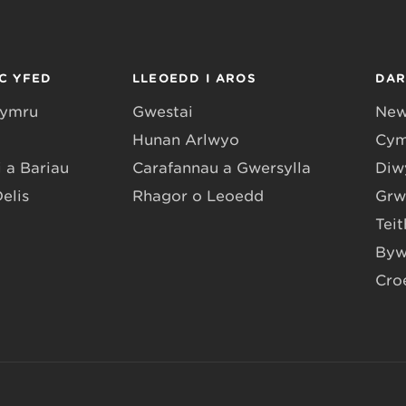
C YFED
LLEOEDD I AROS
DA
Gymru
Gwestai
New
Hunan Arlwyo
Cym
 a Bariau
Carafannau a Gwersylla
Diwy
Delis
Rhagor o Leoedd
Grw
Teit
Byw
Cro