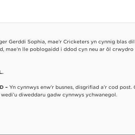
ger Gerddi Sophia, mae’r Cricketers yn cynnig blas d
d, mae’n lle poblogaidd i ddod cyn neu ar ôl crwydr
L.
D –
Yn cynnwys enw’r busnes, disgrifiad a’r cod post. 
wedi’u diweddaru gadw cynnwys ychwanegol.