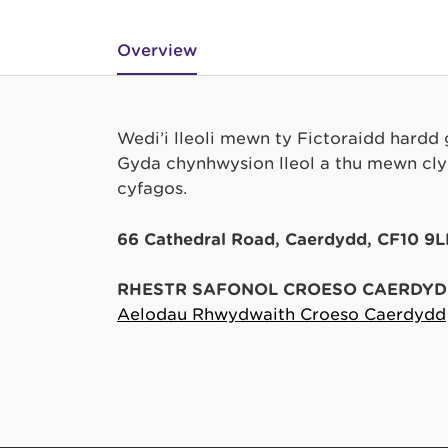
Overview
Wedi’i lleoli mewn tŷ Fictoraidd hardd 
Gyda chynhwysion lleol a thu mewn cly
cyfagos.
66 Cathedral Road, Caerdydd, CF10 9L
RHESTR SAFONOL CROESO CAERDYD
Aelodau Rhwydwaith Croeso Caerdydd