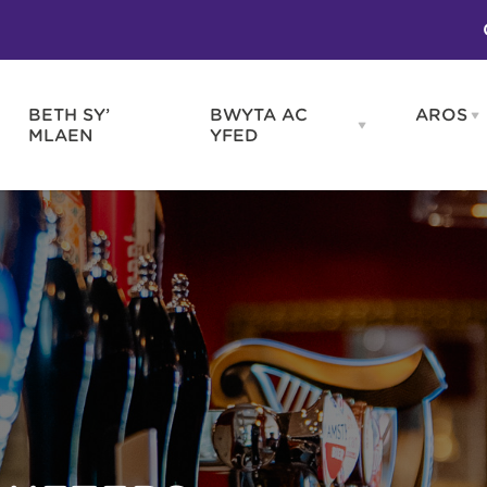
BETH SY’
BWYTA AC
AROS
O
en
Open
MLAEN
YFED
WELD
BWYTA
m
AC
WNEUD
YFED
Blas ar Gymru
Gwes
nu
menu
Bwytai
Huna
Tafarndai a Bariau
Caraf
Caffis a Delis
Rhag
ydd