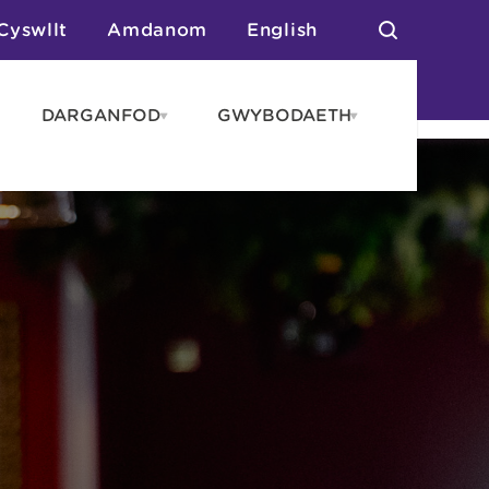
Cyswllt
Amdanom
English
DARGANFOD
GWYBODAETH
pen
Open
Open
AROS
DARGANFOD
GWYBODAET
enu
menu
menu
tai
n Arlwyo
anau a Gwersylla
or o Leoedd