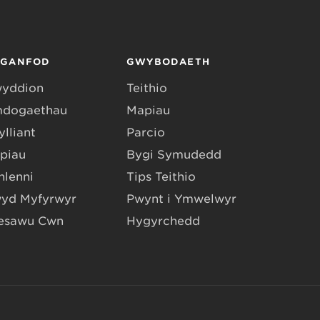
RGANFOD
GWYBODAETH
yddion
Teithio
dogaethau
Mapiau
lliant
Parcio
piau
Bygi Symudedd
hlenni
Tips Teithio
yd Myfyrwyr
Pwynt i Ymwelwyr
esawu Cŵn
Hygyrchedd