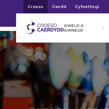
Croeso
Cwrdd
Cyfoethogi
GWELD A
Op
GWNEUD
G
A
G
Atyniadau
me
Gweithgareddau
Adloniant
Chwaraeon
Siopa
Teithiau a Golygfe