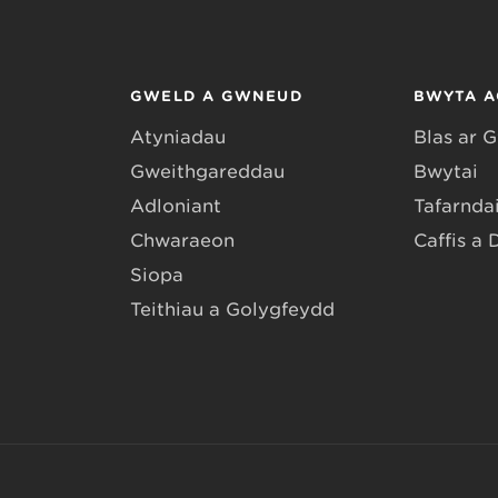
GWELD A GWNEUD
BWYTA A
Atyniadau
Blas ar 
Gweithgareddau
Bwytai
Adloniant
Tafarndai
Chwaraeon
Caffis a 
Siopa
Teithiau a Golygfeydd