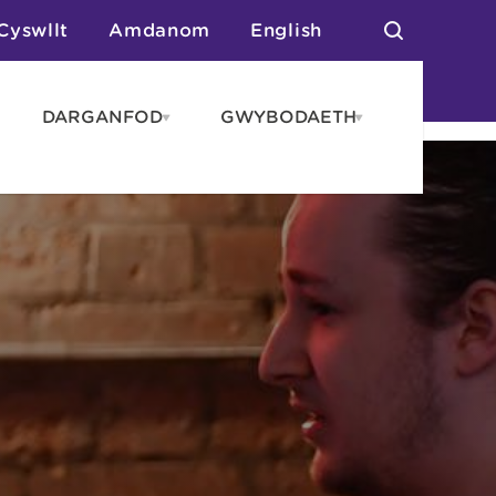
Cyswllt
Amdanom
English
DARGANFOD
GWYBODAETH
pen
Open
Open
AROS
DARGANFOD
GWYBODAET
enu
menu
menu
tai
n Arlwyo
anau a Gwersylla
or o Leoedd