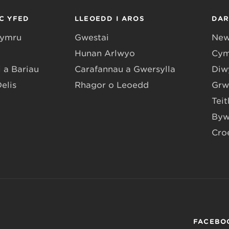
C YFED
LLEOEDD I AROS
DA
Gymru
Gwestai
New
Hunan Arlwyo
Cym
 a Bariau
Carafannau a Gwersylla
Diwy
Delis
Rhagor o Leoedd
Grw
Teit
Byw
Cro
FACEBO