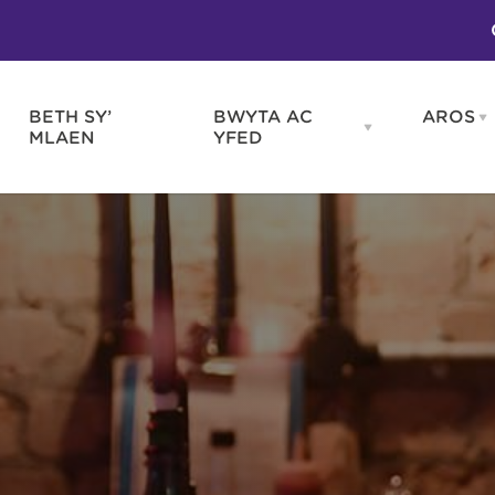
BETH SY’
BWYTA AC
AROS
O
en
Open
MLAEN
YFED
WELD
BWYTA
m
AC
WNEUD
YFED
Blas ar Gymru
Gwes
nu
menu
Bwytai
Huna
Tafarndai a Bariau
Caraf
Caffis a Delis
Rhag
ydd