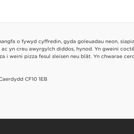
hangfa o fywyd cyffredin, gyda goleuadau neon, siapi
 ac yn creu awyrgylch diddos, hynod. Yn gweini coctêl
 i weini pizza fesul sleisen neu blât. Yn chwarae cer
 Caerdydd CF10 1EB