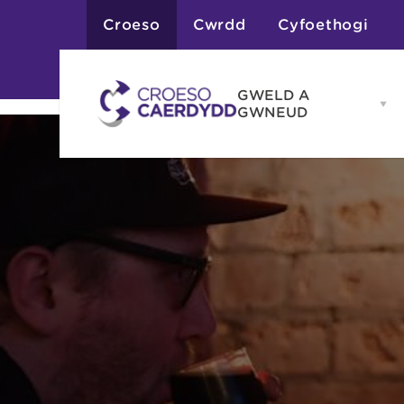
Croeso
Cwrdd
Cyfoethogi
GWELD A
Op
GWNEUD
G
A
G
Atyniadau
me
Gweithgareddau
Adloniant
Chwaraeon
Siopa
Teithiau a Golygfe