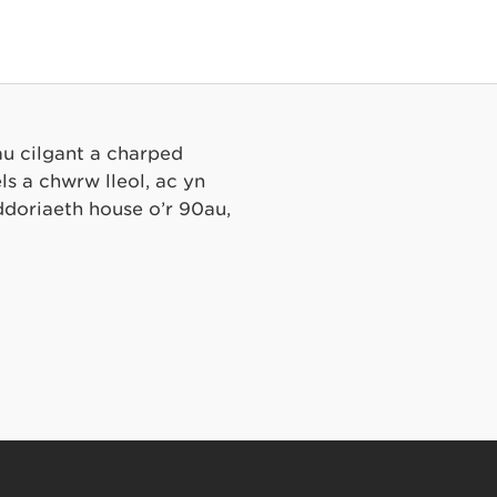
au cilgant a charped
s a chwrw lleol, ac yn
ddoriaeth house o’r 90au,