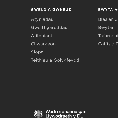
GWELD A GWNEUD
BWYTA A
Atyniadau
Blas ar 
Gweithgareddau
Bwytai
Adloniant
Tafarndai
Chwaraeon
Caffis a 
Siopa
Teithiau a Golygfeydd