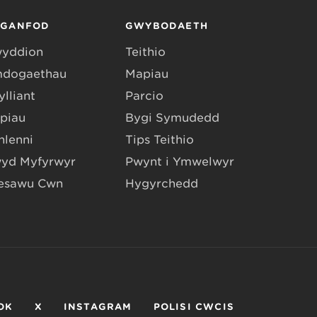
RGANFOD
GWYBODAETH
yddion
Teithio
dogaethau
Mapiau
lliant
Parcio
piau
Bygi Symudedd
hlenni
Tips Teithio
yd Myfyrwyr
Pwynt i Ymwelwyr
esawu Cŵn
Hygyrchedd
OK
X
INSTAGRAM
POLISI CWCIS