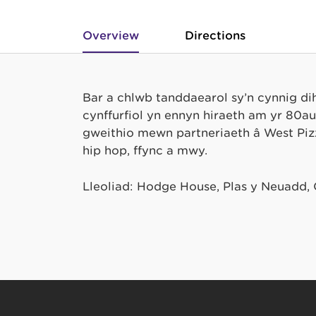
Overview
Directions
Bar a chlwb tanddaearol sy’n cynnig di
cynffurfiol yn ennyn hiraeth am yr 80au
gweithio mewn partneriaeth â West Pizza
hip hop, ffync a mwy.
Lleoliad: Hodge House, Plas y Neuadd,