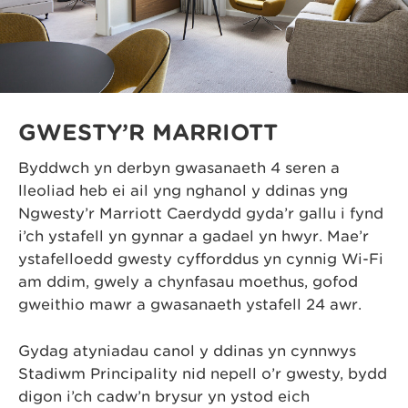
GWESTY’R MARRIOTT
Byddwch yn derbyn gwasanaeth 4 seren a
lleoliad heb ei ail yng nghanol y ddinas yng
Ngwesty’r Marriott Caerdydd gyda’r gallu i fynd
i’ch ystafell yn gynnar a gadael yn hwyr. Mae’r
ystafelloedd gwesty cyfforddus yn cynnig Wi-Fi
am ddim, gwely a chynfasau moethus, gofod
gweithio mawr a gwasanaeth ystafell 24 awr.
Gydag atyniadau canol y ddinas yn cynnwys
Stadiwm Principality nid nepell o’r gwesty, bydd
digon i’ch cadw’n brysur yn ystod eich