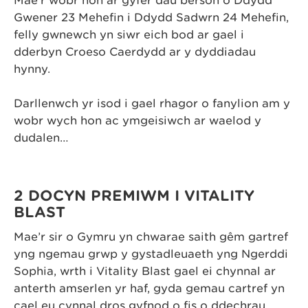
Mae’r wobr hon ar gyfer dau berson o Ddydd
Gwener 23 Mehefin i Ddydd Sadwrn 24 Mehefin,
felly gwnewch yn siŵr eich bod ar gael i
dderbyn Croeso Caerdydd ar y dyddiadau
hynny.
Darllenwch yr isod i gael rhagor o fanylion am y
wobr wych hon ac ymgeisiwch ar waelod y
dudalen…
2 DOCYN PREMIWM I VITALITY
BLAST
Mae’r sir o Gymru yn chwarae saith gêm gartref
yng ngemau grŵp y gystadleuaeth yng Ngerddi
Sophia, wrth i Vitality Blast gael ei chynnal ar
anterth amserlen yr haf, gyda gemau cartref yn
cael eu cynnal dros gyfnod o fis o ddechrau