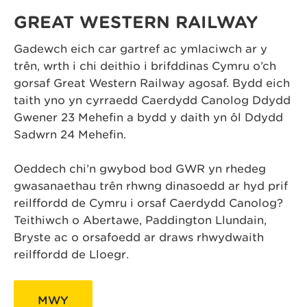
GREAT WESTERN RAILWAY
Gadewch eich car gartref ac ymlaciwch ar y
trên, wrth i chi deithio i brifddinas Cymru o’ch
gorsaf Great Western Railway agosaf. Bydd eich
taith yno yn cyrraedd Caerdydd Canolog Ddydd
Gwener 23 Mehefin a bydd y daith yn ôl Ddydd
Sadwrn 24 Mehefin.
Oeddech chi’n gwybod bod GWR yn rhedeg
gwasanaethau trên rhwng dinasoedd ar hyd prif
reilffordd de Cymru i orsaf Caerdydd Canolog?
Teithiwch o Abertawe, Paddington Llundain,
Bryste ac o orsafoedd ar draws rhwydwaith
reilffordd de Lloegr.
MWY