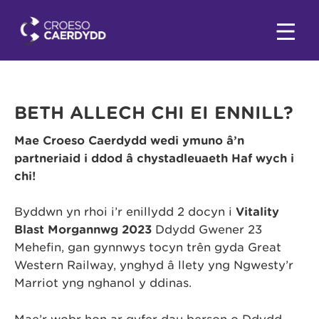
BETH ALLECH CHI EI ENNILL?
Mae Croeso Caerdydd wedi ymuno â’n
partneriaid i ddod â chystadleuaeth Haf wych i
chi!
Byddwn yn rhoi i’r enillydd 2 docyn i
Vitality
Blast Morgannwg 2023
Ddydd Gwener 23
Mehefin, gan gynnwys tocyn trên gyda Great
Western Railway, ynghyd â llety yng Ngwesty’r
Marriot yng nghanol y ddinas.