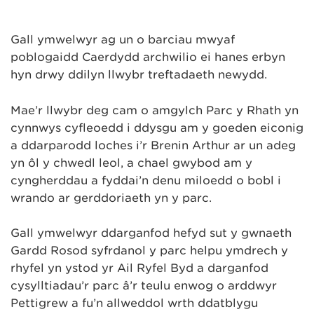
Gall ymwelwyr ag un o barciau mwyaf
poblogaidd Caerdydd archwilio ei hanes erbyn
hyn drwy ddilyn llwybr treftadaeth newydd.
Mae’r llwybr deg cam o amgylch Parc y Rhath yn
cynnwys cyfleoedd i ddysgu am y goeden eiconig
a ddarparodd loches i’r Brenin Arthur ar un adeg
yn ôl y chwedl leol, a chael gwybod am y
cyngherddau a fyddai’n denu miloedd o bobl i
wrando ar gerddoriaeth yn y parc.
Gall ymwelwyr ddarganfod hefyd sut y gwnaeth
Gardd Rosod syfrdanol y parc helpu ymdrech y
rhyfel yn ystod yr Ail Ryfel Byd a darganfod
cysylltiadau’r parc â’r teulu enwog o arddwyr
Pettigrew a fu’n allweddol wrth ddatblygu