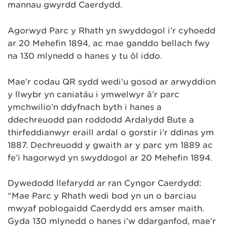
mannau gwyrdd Caerdydd.
Agorwyd Parc y Rhath yn swyddogol i’r cyhoedd
ar 20 Mehefin 1894, ac mae ganddo bellach fwy
na 130 mlynedd o hanes y tu ôl iddo.
Mae’r codau QR sydd wedi’u gosod ar arwyddion
y llwybr yn caniatáu i ymwelwyr â’r parc
ymchwilio’n ddyfnach byth i hanes a
ddechreuodd pan roddodd Ardalydd Bute a
thirfeddianwyr eraill ardal o gorstir i’r ddinas ym
1887. Dechreuodd y gwaith ar y parc ym 1889 ac
fe’i hagorwyd yn swyddogol ar 20 Mehefin 1894.
Dywedodd llefarydd ar ran Cyngor Caerdydd:
“Mae Parc y Rhath wedi bod yn un o barciau
mwyaf poblogaidd Caerdydd ers amser maith.
Gyda 130 mlynedd o hanes i’w ddarganfod, mae’r