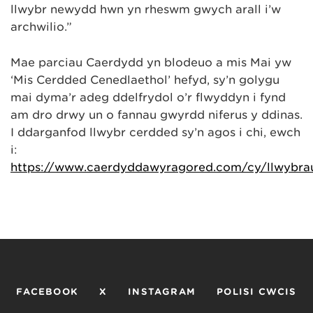
llwybr newydd hwn yn rheswm gwych arall i’w
archwilio.”
Mae parciau Caerdydd yn blodeuo a mis Mai yw
‘Mis Cerdded Cenedlaethol’ hefyd, sy’n golygu
mai dyma’r adeg ddelfrydol o’r flwyddyn i fynd
am dro drwy un o fannau gwyrdd niferus y ddinas.
I ddarganfod llwybr cerdded sy’n agos i chi, ewch
i:
https://www.caerdyddawyragored.com/cy/llwybra
FACEBOOK
X
INSTAGRAM
POLISI CWCIS