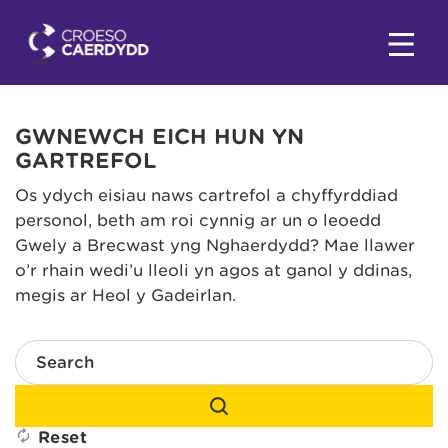
GWNEWCH EICH HUN YN
GARTREFOL
Os ydych eisiau naws cartrefol a chyffyrddiad
personol, beth am roi cynnig ar un o leoedd
Gwely a Brecwast yng Nghaerdydd? Mae llawer
o’r rhain wedi’u lleoli yn agos at ganol y ddinas,
megis ar Heol y Gadeirlan.
Search
Reset