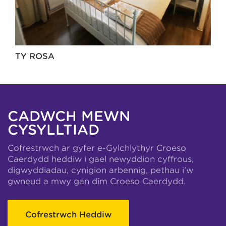
TY ROSA
CADWCH MEWN
CYSYLLTIAD
Cofrestrwch ar gyfer e-Gylchlythyr Croeso
Caerdydd heddiw i gael newyddion cyffrous,
digwyddiadau, cynigion arbennig, pethau i’w
gwneud a mwy gan dîm Croeso Caerdydd.
Cofrestrwch Heddiw