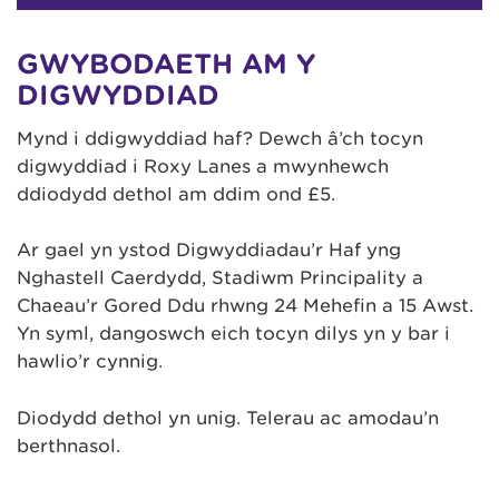
GWYBODAETH AM Y
DIGWYDDIAD
Mynd i ddigwyddiad haf? Dewch â’ch tocyn
digwyddiad i Roxy Lanes a mwynhewch
ddiodydd dethol am ddim ond £5.
Ar gael yn ystod Digwyddiadau’r Haf yng
Nghastell Caerdydd, Stadiwm Principality a
Chaeau’r Gored Ddu rhwng 24 Mehefin a 15 Awst.
Yn syml, dangoswch eich tocyn dilys yn y bar i
hawlio’r cynnig.
Diodydd dethol yn unig. Telerau ac amodau’n
berthnasol.