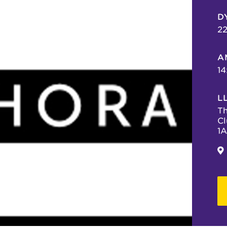
D
2
A
14
L
Th
Cl
1