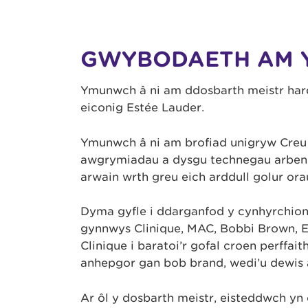
GWYBODAETH AM 
Ymunwch â ni am ddosbarth meistr har
eiconig Estée Lauder.
Ymunwch â ni am brofiad unigryw Creu 
awgrymiadau a dysgu technegau arbenigo
arwain wrth greu eich arddull golur ora
Dyma gyfle i ddarganfod y cynhyrchion
gynnwys Clinique, MAC, Bobbi Brown, E
Clinique i baratoi’r gofal croen perffai
anhepgor gan bob brand, wedi’u dewis â 
Ar ôl y dosbarth meistr, eisteddwch yn