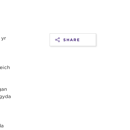
 yr
SHARE
eich
gan
 gyda
da