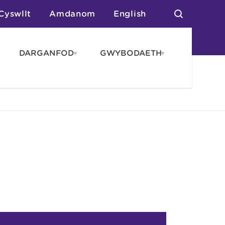
Cyswllt
Amdanom
English
DARGANFOD
GWYBODAETH
pen
Open
Open
AROS
DARGANFOD
GWYBODAET
enu
menu
menu
tai
n Arlwyo
anau a Gwersylla
or o Leoedd