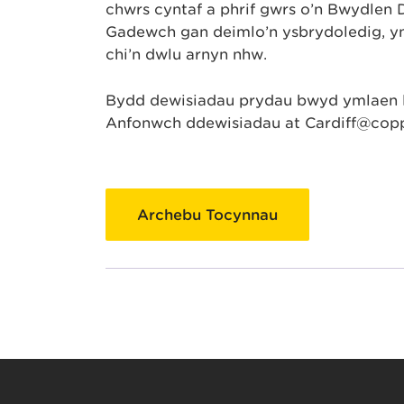
chwrs cyntaf a phrif gwrs o’n Bwydlen 
Gadewch gan deimlo’n ysbrydoledig, yn
chi’n dwlu arnyn nhw.
Bydd dewisiadau prydau bwyd ymlaen ll
Anfonwch ddewisiadau at Cardiff@copp
Archebu Tocynnau