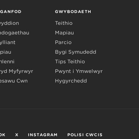
RGANFOD
GWYBODAETH
yddion
Teithio
dogaethau
Mapiau
lliant
Parcio
piau
Bygi Symudedd
hlenni
Tips Teithio
yd Myfyrwyr
Pwynt i Ymwelwyr
esawu Cŵn
Hygyrchedd
OK
X
INSTAGRAM
POLISI CWCIS