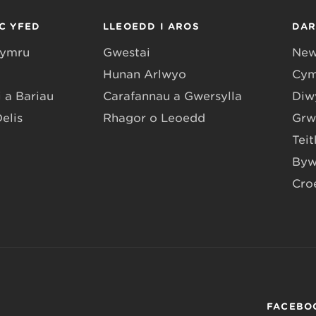
C YFED
LLEOEDD I AROS
DA
Gymru
Gwestai
New
Hunan Arlwyo
Cym
 a Bariau
Carafannau a Gwersylla
Diwy
Delis
Rhagor o Leoedd
Grw
Teit
Byw
Cro
FACEBO