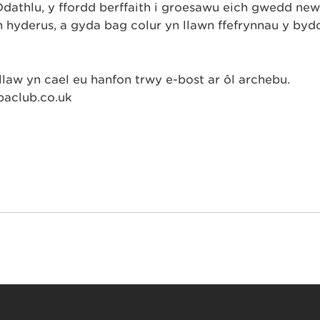
Ddathlu, y ffordd berffaith i groesawu eich gwedd ne
 hyderus, a gyda bag colur yn llawn ffefrynnau y by
aw yn cael eu hanfon trwy e-bost ar ôl archebu.
aclub.co.uk