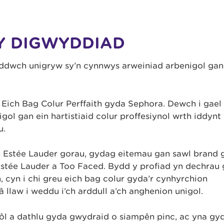
Y DIGWYDDIAD
ddwch unigryw sy’n cynnwys arweiniad arbenigol gan
Eich Bag Colur Perffaith gyda Sephora. Dewch i gael
l gan ein hartistiaid colur proffesiynol wrth iddynt 
u.
 Estée Lauder gorau, gydag eitemau gan sawl brand 
stée Lauder a Too Faced. Bydd y profiad yn dechrau
th, cyn i chi greu eich bag colur gyda’r cynhyrchion
llaw i weddu i’ch arddull a’ch anghenion unigol.
 ôl a dathlu gyda gwydraid o siampên pinc, ac yna gy