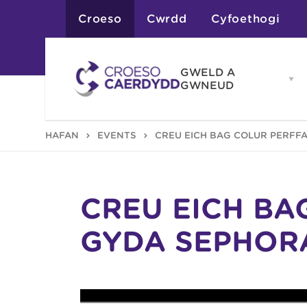
Croeso
Cwrdd
Cyfoethogi
GWELD A
Op
GWNEUD
G
A
G
Atyniadau
HAFAN
EVENTS
CREU EICH BAG COLUR PERFF
me
Gweithgareddau
Adloniant
Chwaraeon
Siopa
Teithiau a Golygfe
CREU EICH BA
GYDA SEPHOR