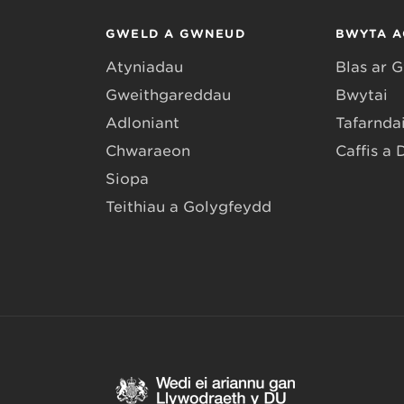
GWELD A GWNEUD
BWYTA A
Atyniadau
Blas ar 
Gweithgareddau
Bwytai
Adloniant
Tafarndai
Chwaraeon
Caffis a 
Siopa
Teithiau a Golygfeydd