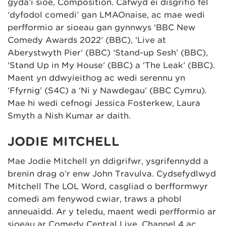
gyda’i sioe, Composition. Cafwyd ei disgrifio fel
‘dyfodol comedi’ gan LMAOnaise, ac mae wedi
perfformio ar sioeau gan gynnwys ‘BBC New
Comedy Awards 2022’ (BBC), ‘Live at
Aberystwyth Pier’ (BBC) ‘Stand-up Sesh’ (BBC),
‘Stand Up in My House’ (BBC) a ‘The Leak’ (BBC).
Maent yn ddwyieithog ac wedi serennu yn
‘Ffyrnig’ (S4C) a ‘Ni y Nawdegau’ (BBC Cymru).
Mae hi wedi cefnogi Jessica Fosterkew, Laura
Smyth a Nish Kumar ar daith.
JODIE MITCHELL
Mae Jodie Mitchell yn ddigrifwr, ysgrifennydd a
brenin drag o’r enw John Travulva. Cydsefydlwyd
Mitchell The LOL Word, casgliad o berfformwyr
comedi am fenywod cwiar, traws a phobl
anneuaidd. Ar y teledu, maent wedi perfformio ar
sioeau ar Comedy Central Live, Channel 4 ac