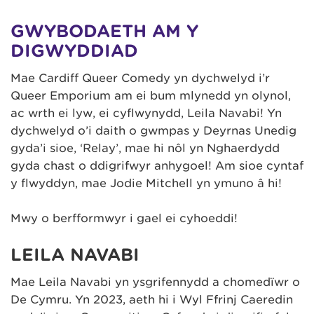
GWYBODAETH AM Y
DIGWYDDIAD
Mae Cardiff Queer Comedy yn dychwelyd i’r
Queer Emporium am ei bum mlynedd yn olynol,
ac wrth ei lyw, ei cyflwynydd, Leila Navabi! Yn
dychwelyd o’i daith o gwmpas y Deyrnas Unedig
gyda’i sioe, ‘Relay’, mae hi nôl yn Nghaerdydd
gyda chast o ddigrifwyr anhygoel! Am sioe cyntaf
y flwyddyn, mae Jodie Mitchell yn ymuno â hi!
Mwy o berfformwyr i gael ei cyhoeddi!
LEILA NAVABI
Mae Leila Navabi yn ysgrifennydd a chomedïwr o
De Cymru. Yn 2023, aeth hi i Ŵyl Ffrinj Caeredin