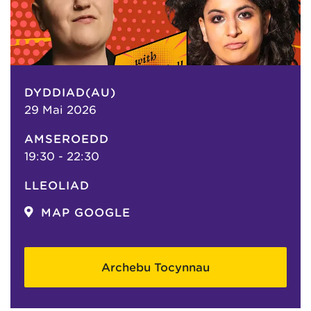
DYDDIAD(AU)
29 Mai 2026
AMSEROEDD
19:30 - 22:30
LLEOLIAD
MAP GOOGLE
Archebu Tocynnau