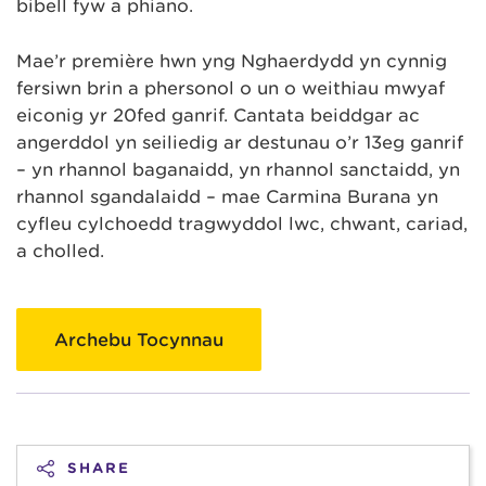
bibell fyw a phiano.
Mae’r première hwn yng Nghaerdydd yn cynnig
fersiwn brin a phersonol o un o weithiau mwyaf
eiconig yr 20fed ganrif. Cantata beiddgar ac
angerddol yn seiliedig ar destunau o’r 13eg ganrif
– yn rhannol baganaidd, yn rhannol sanctaidd, yn
rhannol sgandalaidd – mae Carmina Burana yn
cyfleu cylchoedd tragwyddol lwc, chwant, cariad,
a cholled.
Archebu Tocynnau
SHARE