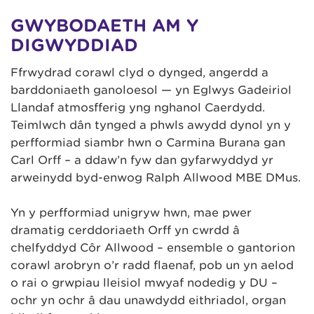
GWYBODAETH AM Y
DIGWYDDIAD
Ffrwydrad corawl clyd o dynged, angerdd a
barddoniaeth ganoloesol — yn Eglwys Gadeiriol
Llandaf atmosfferig yng nghanol Caerdydd.
Teimlwch dân tynged a phwls awydd dynol yn y
perfformiad siambr hwn o Carmina Burana gan
Carl Orff – a ddaw’n fyw dan gyfarwyddyd yr
arweinydd byd-enwog Ralph Allwood MBE DMus.
Yn y perfformiad unigryw hwn, mae pŵer
dramatig cerddoriaeth Orff yn cwrdd â
chelfyddyd Côr Allwood – ensemble o gantorion
corawl arobryn o’r radd flaenaf, pob un yn aelod
o rai o grwpiau lleisiol mwyaf nodedig y DU –
ochr yn ochr â dau unawdydd eithriadol, organ