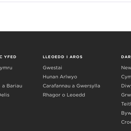
C YFED
LLEOEDD I AROS
DA
Gymru
Gwestai
New
Hunan Arlwyo
Cym
 a Bariau
Carafannau a Gwersylla
Diwy
Delis
Rhagor o Leoedd
Grw
Teit
Byw
Cro