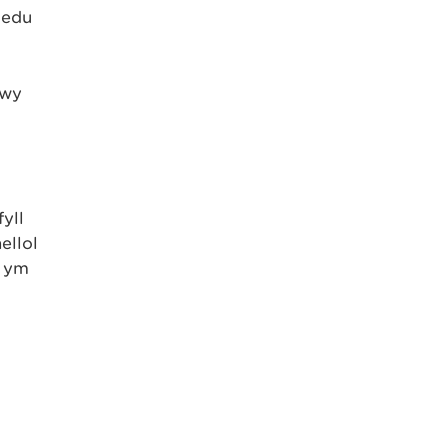
ledu
rwy
yll
ellol
u ym