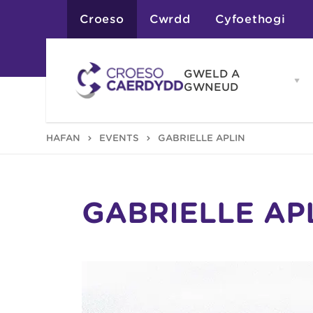
Croeso
Cwrdd
Cyfoethogi
GWELD A
Op
GWNEUD
G
A
G
Atyniadau
HAFAN
EVENTS
GABRIELLE APLIN
me
Gweithgareddau
Adloniant
Chwaraeon
Siopa
Teithiau a Golygfe
GABRIELLE AP