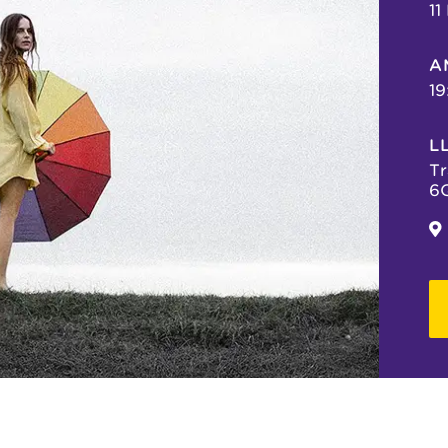
11
A
19
L
Tr
6