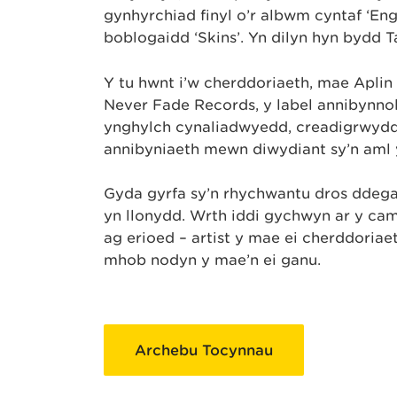
gynhyrchiad finyl o’r albwm cyntaf ‘Eng
boblogaidd ‘Skins’. Yn dilyn hyn bydd T
Y tu hwnt i’w cherddoriaeth, mae Aplin y
Never Fade Records, y label annibynno
ynghylch cynaliadwyedd, creadigrwydd 
annibyniaeth mewn diwydiant sy’n aml
Gyda gyrfa sy’n rhychwantu dros ddegaw
yn llonydd. Wrth iddi gychwyn ar y cam
ag erioed – artist y mae ei cherddoria
mhob nodyn y mae’n ei ganu.
Archebu Tocynnau