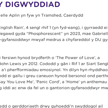
Y DIGWYDDIAD
ielle Aplin yn fyw yn Tramshed, Caerdydd
glish Rain’, 4 sengl rhif 1 (yn fyd-eang), i gyrraedd ei
 ddegawd gyda “Phosphorescent” yn 2023, mae Gabriel
ion-gyfansoddwyr mwyaf medrus a chyfareddol y DU g
 fersiwn hynod brydferth o ‘The Power of Love’, a
ohn Lewis yn 2012. Cododd y gân i Rif 1 ar Siart Seng
us a’i pherfformiadau emosiynol. Yn dilyn hyn rhyddha
odd ei gallu i greu caneuon hynod bersonol ond perth
 Say You Love Me’, ‘Panic Cord’, a ‘Home’ yn anthemau 
og iddi ac enw da fel un o gantorion-gyfansoddwyr m
nedd o gerddoriaeth drwy gyhoeddi’n swyddogol ail