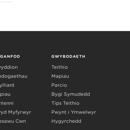
RGANFOD
GWYBODAETH
yddion
Teithio
dogaethau
Mapiau
lliant
Parcio
piau
Bygi Symudedd
hlenni
Tips Teithio
yd Myfyrwyr
Pwynt i Ymwelwyr
esawu Cŵn
Hygyrchedd