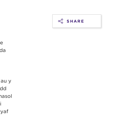
SHARE
le
yda
lau y
odd
nasol
i
wyaf