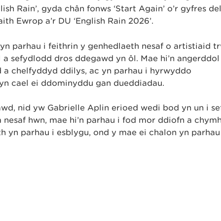
lish Rain’, gyda chân fonws ‘Start Again’ o’r gyfres de
aith Ewrop a’r DU ‘English Rain 2026’.
n parhau i feithrin y genhedlaeth nesaf o artistiaid t
l a sefydlodd dros ddegawd yn ôl. Mae hi’n angerddol
a chelfyddyd ddilys, ac yn parhau i hyrwyddo
 yn cael ei ddominyddu gan dueddiadau.
d, nid yw Gabrielle Aplin erioed wedi bod yn un i sef
 nesaf hwn, mae hi’n parhau i fod mor ddiofn a chymh
eth yn parhau i esblygu, ond y mae ei chalon yn parha