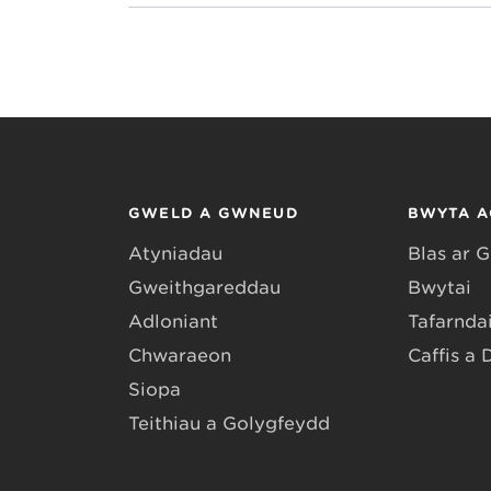
GWELD A GWNEUD
BWYTA A
Atyniadau
Blas ar 
Gweithgareddau
Bwytai
Adloniant
Tafarndai
Chwaraeon
Caffis a 
Siopa
Teithiau a Golygfeydd