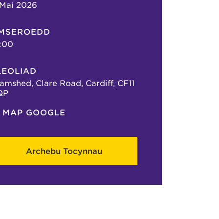
 Mai 2026
MSEROEDD
:00
LEOLIAD
amshed, Clare Road, Cardiff, CF11
QP
MAP GOOGLE
Archebu Tocynnau