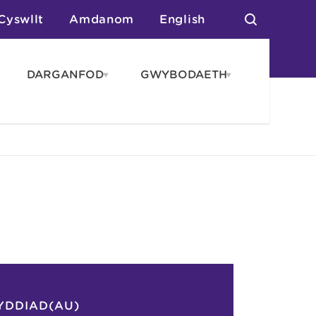
Cyswllt
Amdanom
English
DARGANFOD
GWYBODAETH
pen
Open
Open
AROS
DARGANFOD
GWYBODAET
enu
menu
menu
tai
n Arlwyo
anau a Gwersylla
or o Leoedd
YDDIAD(AU)