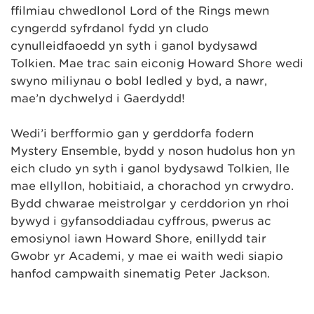
ffilmiau chwedlonol Lord of the Rings mewn
cyngerdd syfrdanol fydd yn cludo
cynulleidfaoedd yn syth i ganol bydysawd
Tolkien. Mae trac sain eiconig Howard Shore wedi
swyno miliynau o bobl ledled y byd, a nawr,
mae’n dychwelyd i Gaerdydd!
Wedi’i berfformio gan y gerddorfa fodern
Mystery Ensemble, bydd y noson hudolus hon yn
eich cludo yn syth i ganol bydysawd Tolkien, lle
mae ellyllon, hobitiaid, a chorachod yn crwydro.
Bydd chwarae meistrolgar y cerddorion yn rhoi
bywyd i gyfansoddiadau cyffrous, pwerus ac
emosiynol iawn Howard Shore, enillydd tair
Gwobr yr Academi, y mae ei waith wedi siapio
hanfod campwaith sinematig Peter Jackson.