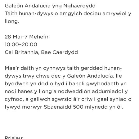
Galeón Andalucía yng Nghaerdydd
Taith hunan-dywys o amgylch deciau amrywiol y
llong.
28 Mai–7 Mehefin
10.00–20.00
Cei Britannia, Bae Caerdydd
Mae’r daith yn cynnwys taith gerdded hunan-
dywys trwy chwe dec y Galeón Andalucía, lle
byddwch yn dod o hyd i baneli gwybodaeth yn
nodi hanes y llong a nodweddion addurniadol y
cyfnod, a gallwch sgwrsio â’r criw i gael syniad o
fywyd morwyr Sbaenaidd 500 mlynedd yn ôl.
Prisiau: