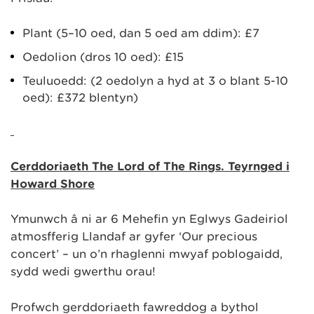
Plant (5–10 oed, dan 5 oed am ddim): £7
Oedolion (dros 10 oed): £15
Teuluoedd: (2 oedolyn a hyd at 3 o blant 5-10
oed): £372 blentyn)
Cerddoriaeth The Lord of The Rings. Teyrnged i
Howard Shore
Ymunwch â ni ar 6 Mehefin yn Eglwys Gadeiriol
atmosfferig Llandaf ar gyfer ‘Our precious
concert’ – un o’n rhaglenni mwyaf poblogaidd,
sydd wedi gwerthu orau!
Profwch gerddoriaeth fawreddog a bythol