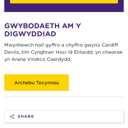
GWYBODAETH AM Y
DIGWYDDIAD
Mwynhewch holl gyffro a chyffro gwylio Cardiff
Devils, tîm Cynghrair Hoci Iâ Elitaidd, yn chwarae
yn Arena Vindico Caerdydd.
Archebu Tocynnau
SHARE