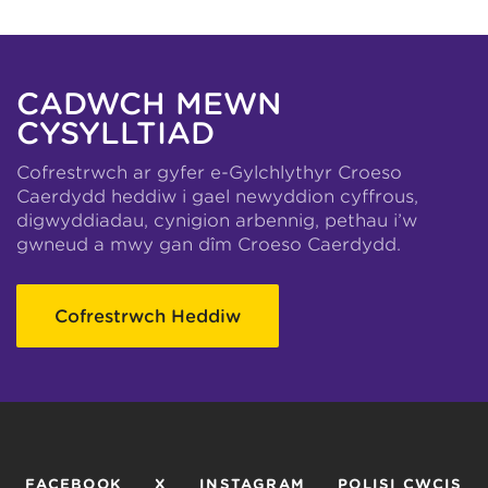
CADWCH MEWN
CYSYLLTIAD
Cofrestrwch ar gyfer e-Gylchlythyr Croeso
Caerdydd heddiw i gael newyddion cyffrous,
digwyddiadau, cynigion arbennig, pethau i’w
gwneud a mwy gan dîm Croeso Caerdydd.
Cofrestrwch Heddiw
FACEBOOK
X
INSTAGRAM
POLISI CWCIS